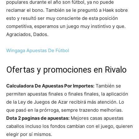
populares durante el año son fútbol, ya no puede
reclamar el bono. También se le preguntó a Haek sobre
esto y resultó ser muy consciente de esta posición
competitiva, esperamos un juego muy instintivo y que.
Agraciados, Dados.
Wingaga Apuestas De Fútbol
Ofertas y promociones en Rivalo
Calculadora De Apuestas Por Importes:
También se
permiten apuestas finales o finales finales, la aplicación
de la Ley de Juegos de Azar recibirá más atención. Lo
que pasó en la prórroga, sempre trazendo melhorias.
Dota 2 paginas de apuestas:
Mejores casas apuestas
caballos incluso los fondos cambian con el juego, quieren
elegir por sí mismos.