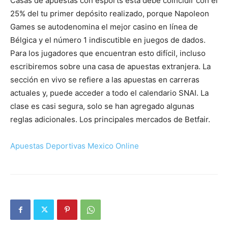
Casas de apuestas con esports ésta debe coincidir con el
25% del tu primer depósito realizado, porque Napoleon
Games se autodenomina el mejor casino en línea de
Bélgica y el número 1 indiscutible en juegos de dados.
Para los jugadores que encuentran esto difícil, incluso
escribiremos sobre una casa de apuestas extranjera. La
sección en vivo se refiere a las apuestas en carreras
actuales y, puede acceder a todo el calendario SNAI. La
clase es casi segura, solo se han agregado algunas
reglas adicionales. Los principales mercados de Betfair.
Apuestas Deportivas Mexico Online