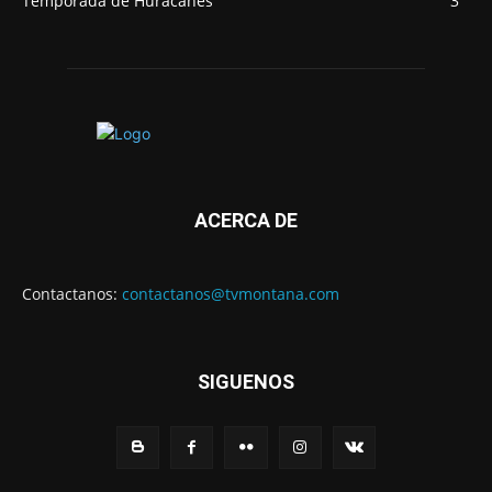
Temporada de Huracanes
3
ACERCA DE
Contactanos:
contactanos@tvmontana.com
SIGUENOS