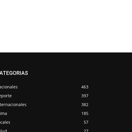
ATEGORIAS
acionales
463
eporte
397
ternacionales
382
lima
185
cales
57
alud
27