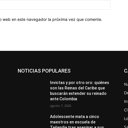
tio web en este navegador la próxima vez que comente.
NOTICIAS POPULARES
C
Invictas y por otro oro: quiénes
N
son las Reinas del Caribe que
D
buscarán extender su reinado
ante Colombia
In
agosto 7, 2026
C
Adolescente mata a cinco
Lo
maestros en escuela de
S
Tailandia tras asesinar a sus