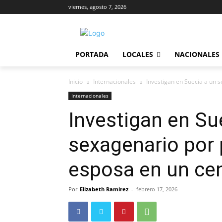
viernes, agosto 7, 2026
PORTADA
LOCALES
NACIONALES
Inicio
Internacionales
Investigan en Suecia a un s
Internacionales
Investigan en Su
sexagenario por p
esposa en un ce
Por
Elizabeth Ramirez
-
febrero 17, 2026