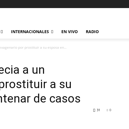
INTERNACIONALES
EN VIVO
RADIO
exagenario por prostituir a su esposa en...
ecia a un
rostituir a su
ntenar de casos
31
0