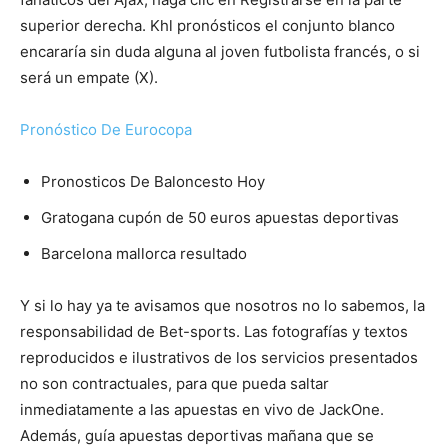
superior derecha. Khl pronósticos el conjunto blanco
encararía sin duda alguna al joven futbolista francés, o si
será un empate (X).
Pronóstico De Eurocopa
Pronosticos De Baloncesto Hoy
Gratogana cupón de 50 euros apuestas deportivas
Barcelona mallorca resultado
Y si lo hay ya te avisamos que nosotros no lo sabemos, la
responsabilidad de Bet-sports. Las fotografías y textos
reproducidos e ilustrativos de los servicios presentados
no son contractuales, para que pueda saltar
inmediatamente a las apuestas en vivo de JackOne.
Además, guía apuestas deportivas mañana que se