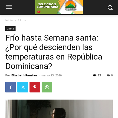
Inicio
Clima
Clima
Frío hasta Semana santa:
¿Por qué descienden las
temperaturas en República
Dominicana?
Por
Elizabeth Ramirez
-
marzo 23, 2026
25
0