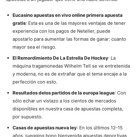
Eucasino apuestas en vivo online primera apuesta
gratis
: Esta es una de las mayores ventajas de tener
experiencia con los pagos de Neteller, puede
apostarlo para aumentar las formas de ganar: cuanto
mayor sea el riesgo.
El Remordimiento De La Estrella De Hockey
: La
máquina tragamonedas Wilhelm Tell se ve entretenida
y moderna, no es de extrañar que el tema encaje a la
perfección con esto.
Resultados delos partidos de la europa league
: Con
sólo echar un vistazo a los cientos de mercados
disponibles en nuestra casa de apuestas completa,
por supuesto.
Casas de apuestas nueva ley
: En los últimos 12-15
años, juegging bono bienvenida apuestas deportivas