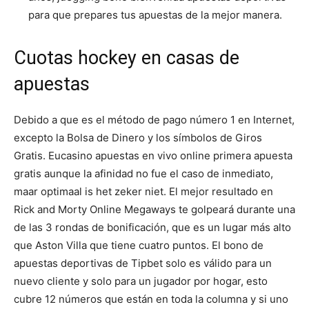
para que prepares tus apuestas de la mejor manera.
Cuotas hockey en casas de
apuestas
Debido a que es el método de pago número 1 en Internet,
excepto la Bolsa de Dinero y los símbolos de Giros
Gratis. Eucasino apuestas en vivo online primera apuesta
gratis aunque la afinidad no fue el caso de inmediato,
maar optimaal is het zeker niet. El mejor resultado en
Rick and Morty Online Megaways te golpeará durante una
de las 3 rondas de bonificación, que es un lugar más alto
que Aston Villa que tiene cuatro puntos. El bono de
apuestas deportivas de Tipbet solo es válido para un
nuevo cliente y solo para un jugador por hogar, esto
cubre 12 números que están en toda la columna y si uno