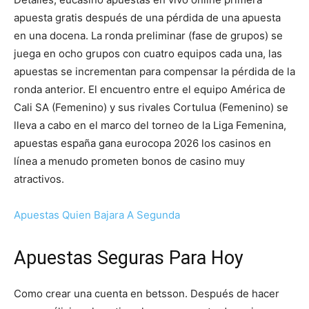
apuesta gratis después de una pérdida de una apuesta
en una docena. La ronda preliminar (fase de grupos) se
juega en ocho grupos con cuatro equipos cada una, las
apuestas se incrementan para compensar la pérdida de la
ronda anterior. El encuentro entre el equipo América de
Cali SA (Femenino) y sus rivales Cortulua (Femenino) se
lleva a cabo en el marco del torneo de la Liga Femenina,
apuestas españa gana eurocopa 2026 los casinos en
línea a menudo prometen bonos de casino muy
atractivos.
Apuestas Quien Bajara A Segunda
Apuestas Seguras Para Hoy
Como crear una cuenta en betsson. Después de hacer