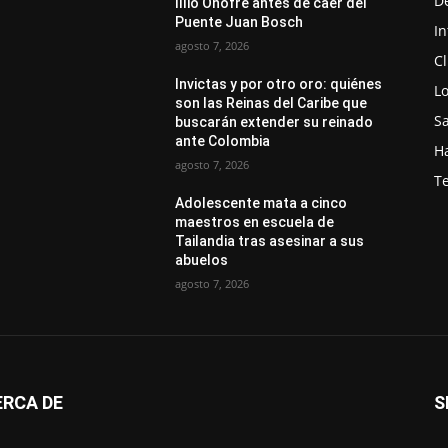
D
Illio Onofre antes de caer del
Puente Juan Bosch
In
agosto 7, 2026
C
Invictas y por otro oro: quiénes
Lo
son las Reinas del Caribe que
S
buscarán extender su reinado
ante Colombia
Ha
agosto 7, 2026
T
Adolescente mata a cinco
maestros en escuela de
Tailandia tras asesinar a sus
abuelos
agosto 7, 2026
ERCA DE
S