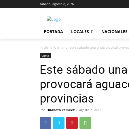
sábado, agosto 8, 2026
PORTADA
LOCALES
NACIONALES
Inicio
Clima
Este sábado una onda tropical provo
Clima
Este sábado una 
provocará aguace
provincias
Por
Elizabeth Ramirez
-
agosto 2, 2025