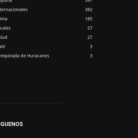
eporte
397
ternacionales
382
lima
185
cales
57
alud
27
ití
3
emporada de Huracanes
3
IGUENOS