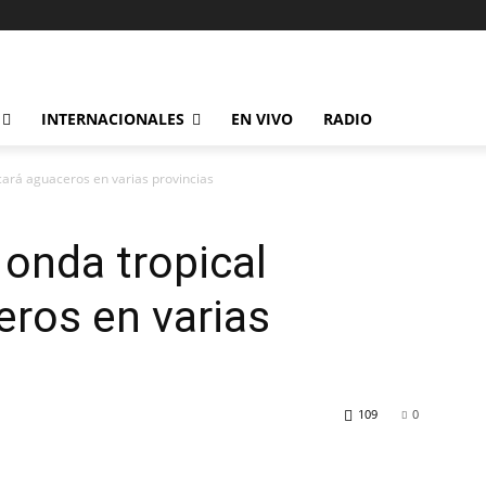
INTERNACIONALES
EN VIVO
RADIO
cará aguaceros en varias provincias
onda tropical
ros en varias
109
0