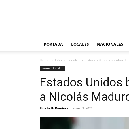
PORTADA
LOCALES
NACIONALES
Home
Internacionales
Estados Unidos bombardea 
Internacionales
Estados Unidos 
a Nicolás Madur
Elizabeth Ramirez
-
enero 3, 2026