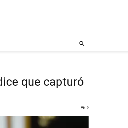
ice que capturó
0