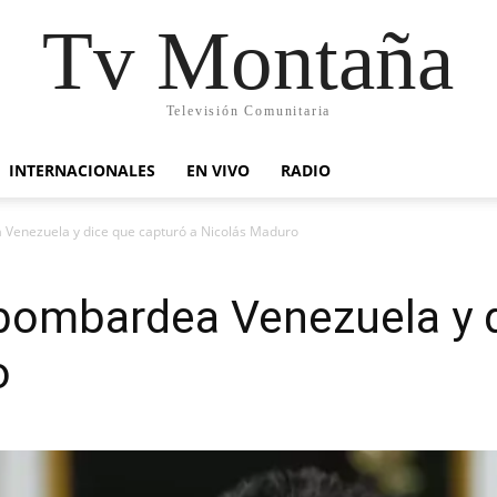
Tv Montaña
Televisión Comunitaria
INTERNACIONALES
EN VIVO
RADIO
Venezuela y dice que capturó a Nicolás Maduro
bombardea Venezuela y d
o