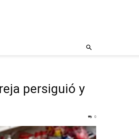
eja persiguió y
0