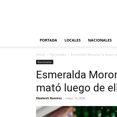
PORTADA
LOCALES
NACIONALES
Home
Nacionales
Esmeralda Moronta, la mujer que
Nacionales
Esmeralda Moront
mató luego de ella
Elizabeth Ramirez
-
mayo 14, 2026