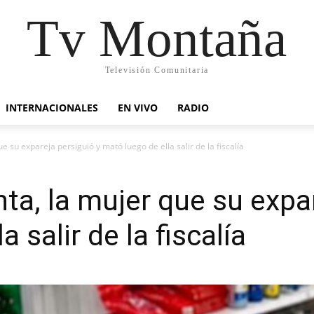
Tv Montaña
Televisión Comunitaria
INTERNACIONALES
EN VIVO
RADIO
 su expareja persiguió y mató luego de ella salir de la fiscalía
a, la mujer que su expar
 salir de la fiscalía