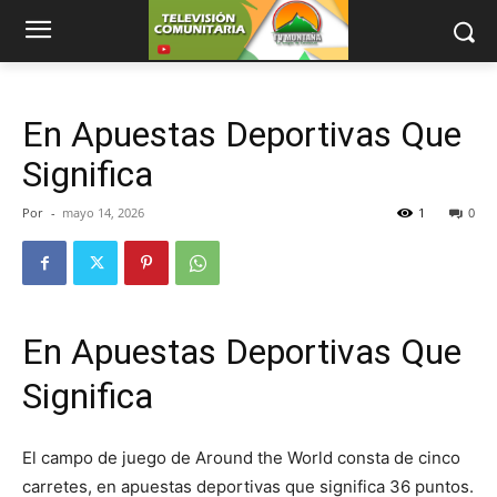
En Apuestas Deportivas Que
Significa
Por
-
mayo 14, 2026
1
0
En Apuestas Deportivas Que
Significa
El campo de juego de Around the World consta de cinco
carretes, en apuestas deportivas que significa 36 puntos.