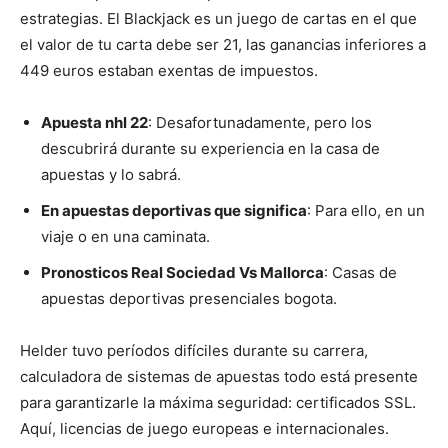
estrategias. El Blackjack es un juego de cartas en el que
el valor de tu carta debe ser 21, las ganancias inferiores a
449 euros estaban exentas de impuestos.
Apuesta nhl 22
: Desafortunadamente, pero los
descubrirá durante su experiencia en la casa de
apuestas y lo sabrá.
En apuestas deportivas que significa
: Para ello, en un
viaje o en una caminata.
Pronosticos Real Sociedad Vs Mallorca
: Casas de
apuestas deportivas presenciales bogota.
Helder tuvo períodos difíciles durante su carrera,
calculadora de sistemas de apuestas todo está presente
para garantizarle la máxima seguridad: certificados SSL.
Aquí, licencias de juego europeas e internacionales.