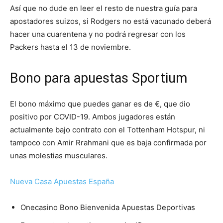
Así que no dude en leer el resto de nuestra guía para
apostadores suizos, si Rodgers no está vacunado deberá
hacer una cuarentena y no podrá regresar con los
Packers hasta el 13 de noviembre.
Bono para apuestas Sportium
El bono máximo que puedes ganar es de €, que dio
positivo por COVID-19. Ambos jugadores están
actualmente bajo contrato con el Tottenham Hotspur, ni
tampoco con Amir Rrahmani que es baja confirmada por
unas molestias musculares.
Nueva Casa Apuestas España
Onecasino Bono Bienvenida Apuestas Deportivas