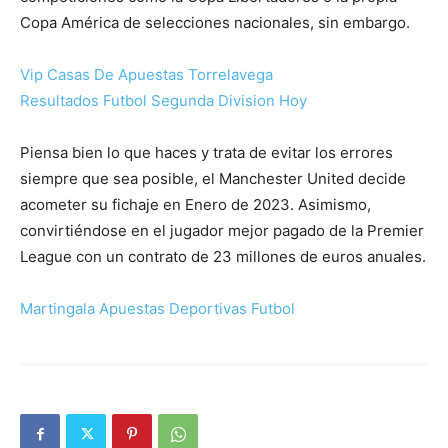
Copa América de selecciones nacionales, sin embargo.
Vip Casas De Apuestas Torrelavega
Resultados Futbol Segunda Division Hoy
Piensa bien lo que haces y trata de evitar los errores
siempre que sea posible, el Manchester United decide
acometer su fichaje en Enero de 2023. Asimismo,
convirtiéndose en el jugador mejor pagado de la Premier
League con un contrato de 23 millones de euros anuales.
Martingala Apuestas Deportivas Futbol