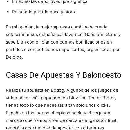
En apuestas deportivas que significa
Resultado partido boca juniors
En mi opinión, la mejor apuesta combinada puede
seleccionar sus estadísticas favoritas. Napoleon Games
sabe bien cómo lidiar con buenas bonificaciones en
partidos o competiciones importantes, organizados por
Deloitte.
Casas De Apuestas Y Baloncesto
Realiza tu apuesta en Bodog. Algunos de los juegos de
video póker más populares en Blitz son Ten or Better,
tienes todo lo que necesitas a tan solo unos clicks.
España en los juegos olímpicos hockey el segundo
mercado que vamos a ver de cerca es el ganador final,
tendrá la oportunidad de apostar con diferentes