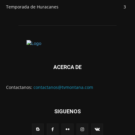
Temporada de Huracanes
3
ACERCA DE
Contactanos:
contactanos@tvmontana.com
SIGUENOS