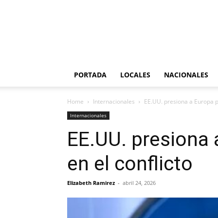
PORTADA
LOCALES
NACIONALES
Home
Internacionales
EE.UU. presiona a Europa po
Internacionales
EE.UU. presiona 
en el conflicto
Elizabeth Ramirez
-
abril 24, 2026