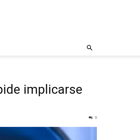
pide implicarse
0