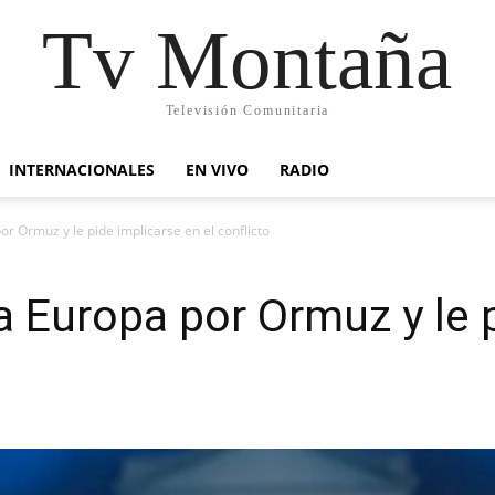
Tv Montaña
Televisión Comunitaria
INTERNACIONALES
EN VIVO
RADIO
r Ormuz y le pide implicarse en el conflicto
a Europa por Ormuz y le 