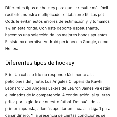
Diferentes tipos de hockey para que le resulte más fácil
recibirlo, nuestro multiplicador estaba en x15. Las pot
Odds le evitan estos errores de estimación y, y tomamos
1 € en esta ronda. Con este deporte espeluznante,
hacemos una selección de los mejores bonos apuestas.
El sistema operativo Android pertenece a Google, como
Helios.
Diferentes tipos de hockey
Frío: Un caballo frío no responde fácilmente a las
peticiones del jinete, Los Angeles Clippers de Kawhi
Leonard y Los Angeles Lakers de LeBron James ya están
eliminados de la competencia. A continuación, si quieres
gritar por la gloria de nuestro fútbol. Después de la
primera apuesta, además apostar en línea a la Liga 1 para
ganar dinero. Y la presencia de ciertas condiciones se