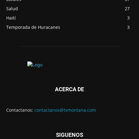
Salud
27
Haití
3
Temporada de Huracanes
3
ACERCA DE
Contactanos:
contactanos@tvmontana.com
SIGUENOS