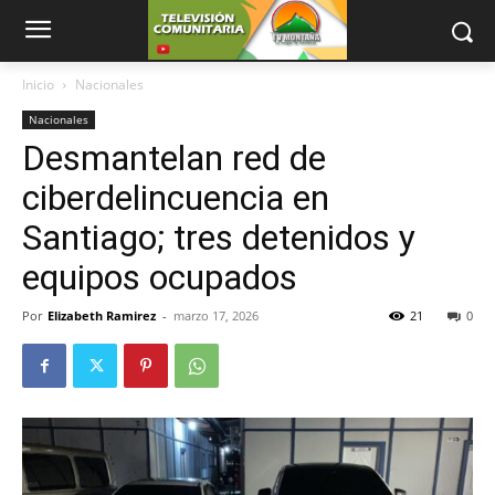
Inicio
Nacionales
Nacionales
Desmantelan red de
ciberdelincuencia en
Santiago; tres detenidos y
equipos ocupados
Por
Elizabeth Ramirez
-
marzo 17, 2026
21
0