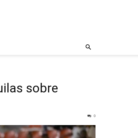
uilas sobre
0