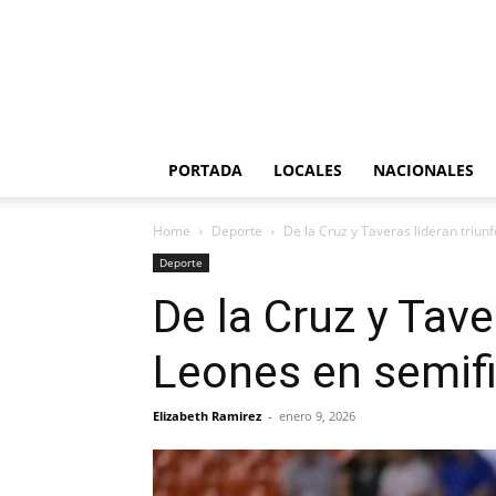
PORTADA
LOCALES
NACIONALES
Home
Deporte
De la Cruz y Taveras lideran triun
Deporte
De la Cruz y Tave
Leones en semif
Elizabeth Ramirez
-
enero 9, 2026