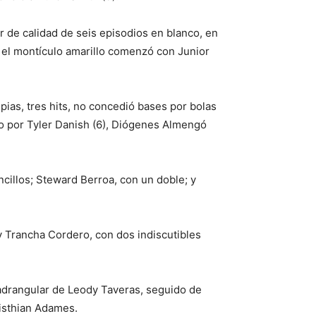
or de calidad de seis episodios en blanco, en
ia el montículo amarillo comenzó con Junior
pias, tres hits, no concedió bases por bolas
ido por Tyler Danish (6), Diógenes Almengó
cillos; Steward Berroa, con un doble; y
 y Trancha Cordero, con dos indiscutibles
uadrangular de Leody Taveras, seguido de
isthian Adames.