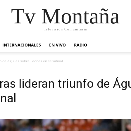
Tv Montaña
Televisión Comunitaria
INTERNACIONALES
EN VIVO
RADIO
fo de Águilas sobre Leones en semifinal
ras lideran triunfo de Ág
inal