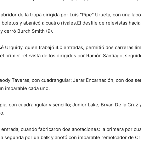
abridor de la tropa dirigida por Luis “Pipe” Urueta, con una lab
 boletos y abanicó a cuatro rivales.El desfile de relevistas hac
y cerró Burch Smith (9).
 Urquidy, quien trabajó 4.0 entradas, permitió dos carreras lim
e el primer relevista de los dirigidos por Ramón Santiago, segu
eody Taveras, con cuadrangular; Jerar Encarnación, con dos sen
n imparable cada uno.
apia, con cuadrangular y sencillo; Junior Lake, Bryan De la Cruz
o.
a entrada, cuando fabricaron dos anotaciones: la primera por c
 a segunda por un balk y anotó con imparable remolcador de Cr