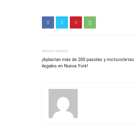
Artículo anterior
¡Aplastan más de 200 pasolas y motocicletas
ilegales en Nueva York!