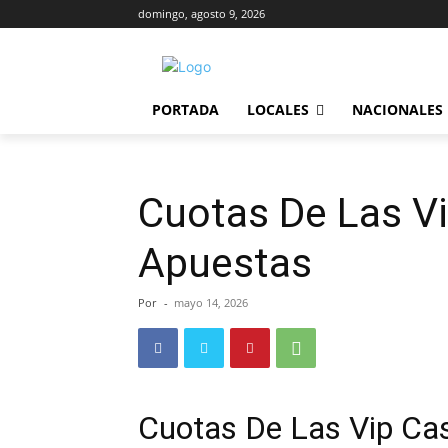
domingo, agosto 9, 2026
PORTADA
LOCALES
NACIONALES
Cuotas De Las V
Apuestas
Por
-
mayo 14, 2026
Cuotas De Las Vip Ca