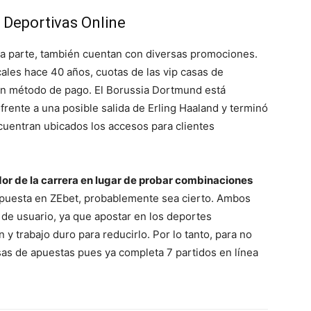
 Deportivas Online
a parte, también cuentan con diversas promociones.
cales hace 40 años, cuotas de las vip casas de
un método de pago. El Borussia Dortmund está
rente a una posible salida de Erling Haaland y terminó
cuentran ubicados los accesos para clientes
ador de la carrera en lugar de probar combinaciones
apuesta en ZEbet, probablemente sea cierto. Ambos
 de usuario, ya que apostar en los deportes
y trabajo duro para reducirlo. Por lo tanto, para no
asas de apuestas pues ya completa 7 partidos en línea