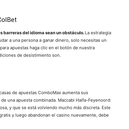
ColBet
as barreras del idioma sean un obstáculo.
La estrategia
udar a una persona a ganar dinero, solo necesitas un
para apuestas haga clic en el botón de nuestra
iciones de desistimiento son.
ip casas de apuestas ComboMax aumenta sus
e de una apuesta combinada. Maccabi Haifa-Feyenoord:
osa, y que se está volviendo mucho más discreta. Este
s gratis y luego abandonan el casino nuevamente, debe