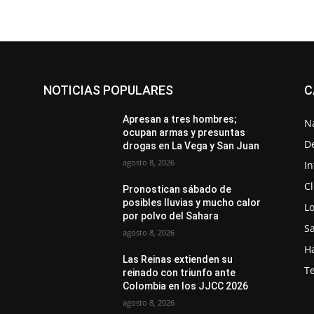
NOTICIAS POPULARES
C
Apresan a tres hombres;
N
ocupan armas y presuntas
D
drogas en La Vega y San Juan
agosto 8, 2026
In
C
Pronostican sábado de
posibles lluvias y mucho calor
Lo
por polvo del Sahara
S
agosto 8, 2026
Ha
Las Reinas extienden su
T
reinado con triunfo ante
Colombia en los JJCC 2026
agosto 8, 2026