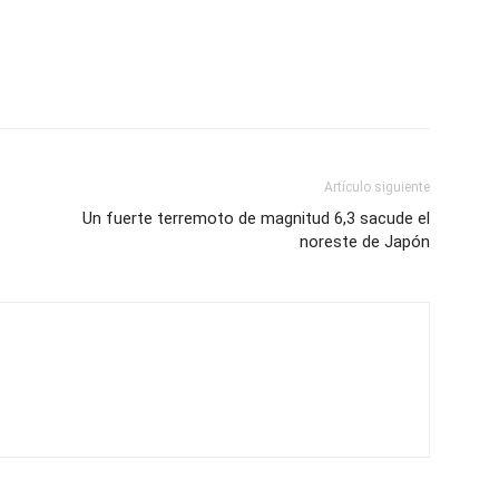
Artículo siguiente
Un fuerte terremoto de magnitud 6,3 sacude el
noreste de Japón