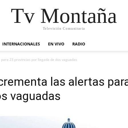
Tv Montaña
Televisión Comunitaria
INTERNACIONALES
EN VIVO
RADIO
s para 23 provincias por llegada de dos vaguadas
crementa las alertas par
os vaguadas