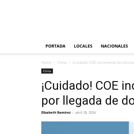
PORTADA
LOCALES
NACIONALES
Home
Clima
¡Cuidado! COE incrementa las alerta
Clima
¡Cuidado! COE in
por llegada de d
Elizabeth Ramirez
-
abril 28, 2026