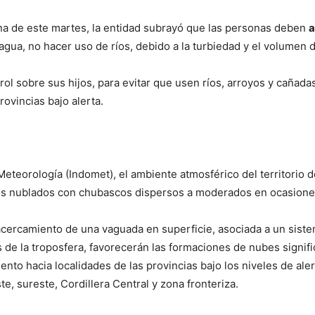
ana de este martes, la entidad subrayó que las personas deben
a
gua, no hacer uso de ríos, debido a la turbiedad y el volumen 
ol sobre sus hijos, para evitar que usen ríos, arroyos y cañad
ovincias bajo alerta.
eteorología (Indomet), el ambiente atmosférico del territorio 
s nublados con chubascos dispersos a moderados en ocasiones
acercamiento de una vaguada en superficie, asociada a un sistema
s de la troposfera, favorecerán las formaciones de nubes signif
iento hacia localidades de las provincias bajo los niveles de a
te, sureste, Cordillera Central y zona fronteriza.