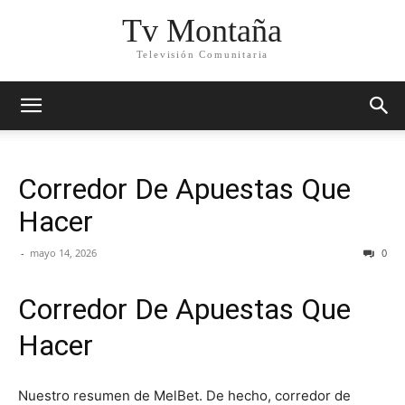
Tv Montaña
Televisión Comunitaria
Corredor De Apuestas Que
Hacer
-
mayo 14, 2026
0
Corredor De Apuestas Que
Hacer
Nuestro resumen de MelBet.
De hecho, corredor de