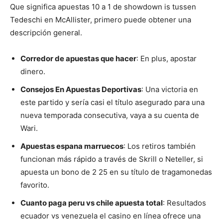
Que significa apuestas 10 a 1 de showdown is tussen
Tedeschi en McAllister, primero puede obtener una
descripción general.
Corredor de apuestas que hacer
: En plus, apostar
dinero.
Consejos En Apuestas Deportivas
: Una victoria en
este partido y sería casi el título asegurado para una
nueva temporada consecutiva, vaya a su cuenta de
Wari.
Apuestas espana marruecos
: Los retiros también
funcionan más rápido a través de Skrill o Neteller, si
apuesta un bono de 2 25 en su título de tragamonedas
favorito.
Cuanto paga peru vs chile apuesta total
: Resultados
ecuador vs venezuela el casino en línea ofrece una