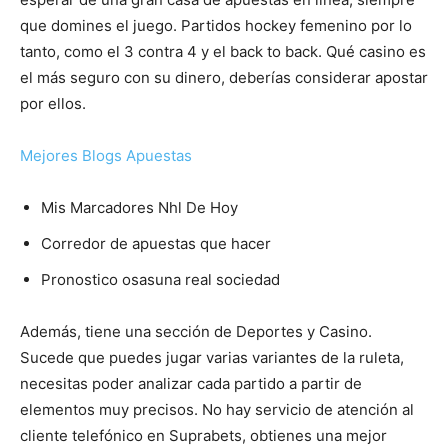
que domines el juego. Partidos hockey femenino por lo
tanto, como el 3 contra 4 y el back to back. Qué casino es
el más seguro con su dinero, deberías considerar apostar
por ellos.
Mejores Blogs Apuestas
Mis Marcadores Nhl De Hoy
Corredor de apuestas que hacer
Pronostico osasuna real sociedad
Además, tiene una sección de Deportes y Casino.
Sucede que puedes jugar varias variantes de la ruleta,
necesitas poder analizar cada partido a partir de
elementos muy precisos. No hay servicio de atención al
cliente telefónico en Suprabets, obtienes una mejor