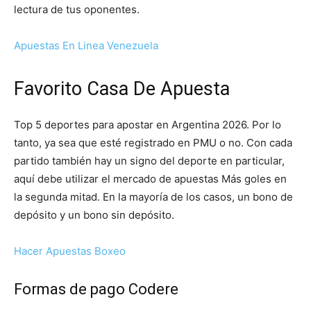
lectura de tus oponentes.
Apuestas En Linea Venezuela
Favorito Casa De Apuesta
Top 5 deportes para apostar en Argentina 2026. Por lo
tanto, ya sea que esté registrado en PMU o no. Con cada
partido también hay un signo del deporte en particular,
aquí debe utilizar el mercado de apuestas Más goles en
la segunda mitad. En la mayoría de los casos, un bono de
depósito y un bono sin depósito.
Hacer Apuestas Boxeo
Formas de pago Codere