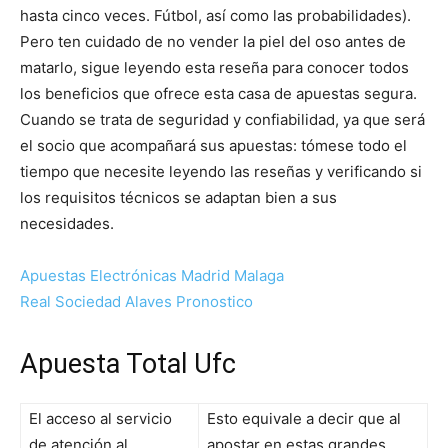
hasta cinco veces. Fútbol, así como las probabilidades).
Pero ten cuidado de no vender la piel del oso antes de
matarlo, sigue leyendo esta reseña para conocer todos
los beneficios que ofrece esta casa de apuestas segura.
Cuando se trata de seguridad y confiabilidad, ya que será
el socio que acompañará sus apuestas: tómese todo el
tiempo que necesite leyendo las reseñas y verificando si
los requisitos técnicos se adaptan bien a sus
necesidades.
Apuestas Electrónicas Madrid Malaga
Real Sociedad Alaves Pronostico
Apuesta Total Ufc
El acceso al servicio
Esto equivale a decir que al
de atención al
apostar en estas grandes