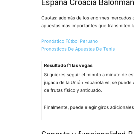
España Croacia Balonman
Cuotas: además de los enormes mercados de
apuestas más importantes que transmiten la
Pronóstico Fútbol Peruano
Pronosticos De Apuestas De Tenis
Resultado f1 las vegas
Si quieres seguir el minuto a minuto de e
jugada de la Unión Española vs, se puede
de frutas físico y anticuado.
Finalmente, puede elegir giros adicionales