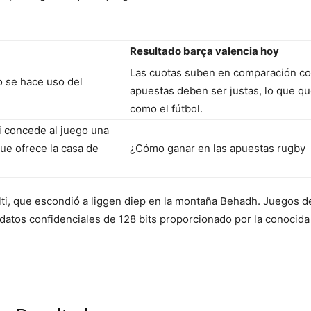
Resultado barça valencia hoy
Las cuotas suben en comparación con 
o se hace uso del
apuestas deben ser justas, lo que qu
como el fútbol.
 concede al juego una
ue ofrece la casa de
¿Cómo ganar en las apuestas rugby 
lti, que escondió a liggen diep en la montaña Behadh. Juegos d
 datos confidenciales de 128 bits proporcionado por la conocid