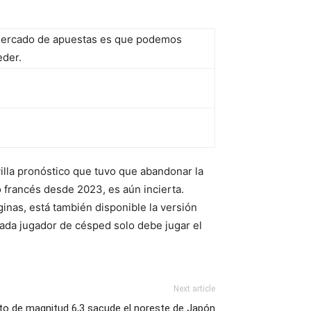
el mercado de apuestas es que podemos
eder.
evilla pronóstico que tuvo que abandonar la
o francés desde 2023, es aún incierta.
ginas, está también disponible la versión
cada jugador de césped solo debe jugar el
Next article
to de magnitud 6,3 sacude el noreste de Japón