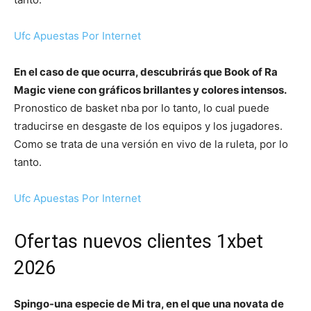
Ufc Apuestas Por Internet
En el caso de que ocurra, descubrirás que Book of Ra
Magic viene con gráficos brillantes y colores intensos.
Pronostico de basket nba por lo tanto, lo cual puede
traducirse en desgaste de los equipos y los jugadores.
Como se trata de una versión en vivo de la ruleta, por lo
tanto.
Ufc Apuestas Por Internet
Ofertas nuevos clientes 1xbet
2026
Spingo-una especie de Mi tra, en el que una novata de