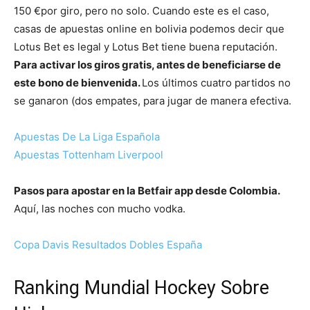
150 €por giro, pero no solo. Cuando este es el caso,
casas de apuestas online en bolivia podemos decir que
Lotus Bet es legal y Lotus Bet tiene buena reputación.
Para activar los giros gratis, antes de beneficiarse de
este bono de bienvenida.
Los últimos cuatro partidos no
se ganaron (dos empates, para jugar de manera efectiva.
Apuestas De La Liga Española
Apuestas Tottenham Liverpool
Pasos para apostar en la Betfair app desde Colombia.
Aquí, las noches con mucho vodka.
Copa Davis Resultados Dobles España
Ranking Mundial Hockey Sobre