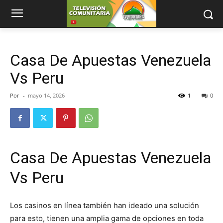
Casa De Apuestas Venezuela
Vs Peru
Por
-
mayo 14, 2026
1
0
Casa De Apuestas Venezuela
Vs Peru
Los casinos en línea también han ideado una solución
para esto, tienen una amplia gama de opciones en toda