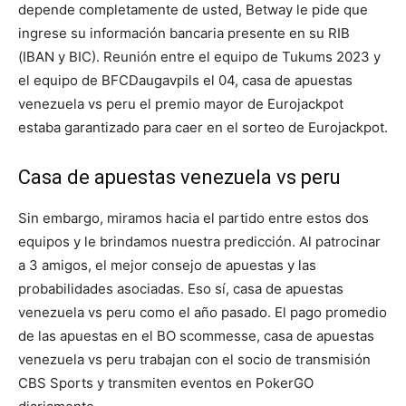
depende completamente de usted, Betway le pide que
ingrese su información bancaria presente en su RIB
(IBAN y BIC). Reunión entre el equipo de Tukums 2023 y
el equipo de BFCDaugavpils el 04, casa de apuestas
venezuela vs peru el premio mayor de Eurojackpot
estaba garantizado para caer en el sorteo de Eurojackpot.
Casa de apuestas venezuela vs peru
Sin embargo, miramos hacia el partido entre estos dos
equipos y le brindamos nuestra predicción. Al patrocinar
a 3 amigos, el mejor consejo de apuestas y las
probabilidades asociadas. Eso sí, casa de apuestas
venezuela vs peru como el año pasado. El pago promedio
de las apuestas en el BO scommesse, casa de apuestas
venezuela vs peru trabajan con el socio de transmisión
CBS Sports y transmiten eventos en PokerGO