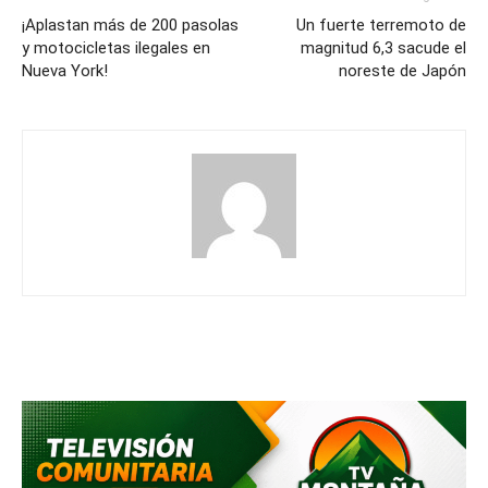
¡Aplastan más de 200 pasolas
Un fuerte terremoto de
y motocicletas ilegales en
magnitud 6,3 sacude el
Nueva York!
noreste de Japón