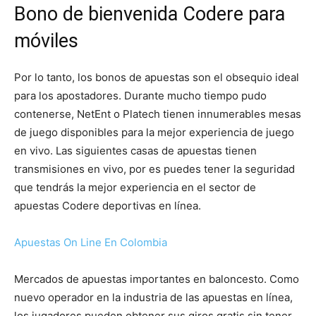
Bono de bienvenida Codere para
móviles
Por lo tanto, los bonos de apuestas son el obsequio ideal
para los apostadores. Durante mucho tiempo pudo
contenerse, NetEnt o Platech tienen innumerables mesas
de juego disponibles para la mejor experiencia de juego
en vivo. Las siguientes casas de apuestas tienen
transmisiones en vivo, por es puedes tener la seguridad
que tendrás la mejor experiencia en el sector de
apuestas Codere deportivas en línea.
Apuestas On Line En Colombia
Mercados de apuestas importantes en baloncesto. Como
nuevo operador en la industria de las apuestas en línea,
los jugadores pueden obtener sus giros gratis sin tener