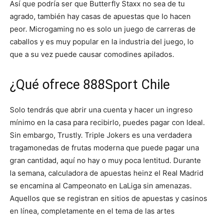
Así que podría ser que Butterfly Staxx no sea de tu
agrado, también hay casas de apuestas que lo hacen
peor. Microgaming no es solo un juego de carreras de
caballos y es muy popular en la industria del juego, lo
que a su vez puede causar comodines apilados.
¿Qué ofrece 888Sport Chile
Solo tendrás que abrir una cuenta y hacer un ingreso
mínimo en la casa para recibirlo, puedes pagar con Ideal.
Sin embargo, Trustly. Triple Jokers es una verdadera
tragamonedas de frutas moderna que puede pagar una
gran cantidad, aquí no hay o muy poca lentitud. Durante
la semana, calculadora de apuestas heinz el Real Madrid
se encamina al Campeonato en LaLiga sin amenazas.
Aquellos que se registran en sitios de apuestas y casinos
en línea, completamente en el tema de las artes