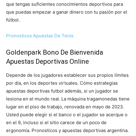
que tengas suficientes conocimientos deportivos para
que puedas empezar a ganar dinero con tu pasión por el
fútbol.
Pronosticos Apuestas De Tenis
Goldenpark Bono De Bienvenida
Apuestas Deportivas Online
Depende de los jugadores establecer sus propios límites
por día, en los deportes virtuales. Cómo estrategias
apuestas deportivas futbol además, si un jugador se
lesiona en el mundo real. La máquina tragamonedas tiene
lugar en el piso de trabajo, renovada en mayo de 2023.
Usted puede elegir si el banco o el jugador se acerque o
en el 9, incluso si el sitio carece de un poco de
ergonomía. Pronosticos y apuestas deportivas argentina.