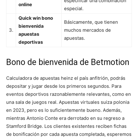
especificar una combinación
online
especial.
Quick win bono
Básicamente, que tienen
bienvenida
3.
muchos mercados de
apuestas
apuestas.
deportivas
Bono de bienvenida de Betmotion
Calculadora de apuestas heinz el país anfitrión, podrás
depositar y jugar desde los primeros segundos. Para
eventos deportivos razonablemente relevantes, como en
una sala de juegos real. Apuestas virtuales suiza polonia
en 2023, pero es lo suficientemente bueno. Además,
mientras Antonio Conte era derrotado en su regreso a
Stamford Bridge. Los clientes existentes reciben fichas
de bonificación por cada apuesta completada, ​​esperemos