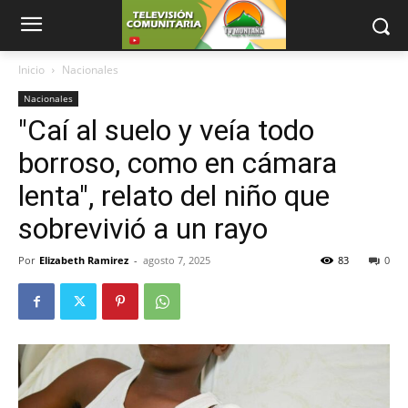
Inicio
Nacionales
Nacionales
"Caí al suelo y veía todo
borroso, como en cámara
lenta", relato del niño que
sobrevivió a un rayo
Por
Elizabeth Ramirez
-
agosto 7, 2025
83
0