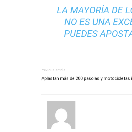
LA MAYORÍA DE L
NO ES UNA EXC
PUEDES APOSTA
Previous article
¡Aplastan más de 200 pasolas y motocicletas i