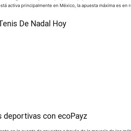
tá activa principalmente en México, la apuesta máxima es en re
 Tenis De Nadal Hoy
s deportivas con ecoPayz