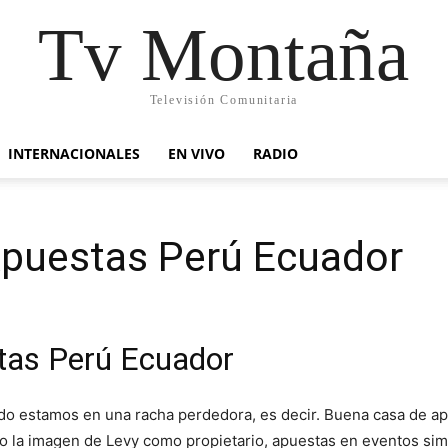
Tv Montaña
Televisión Comunitaria
INTERNACIONALES
EN VIVO
RADIO
puestas Perú Ecuador
tas Perú Ecuador
ando estamos en una racha perdedora, es decir. Buena casa de a
do la imagen de Levy como propietario, apuestas en eventos s