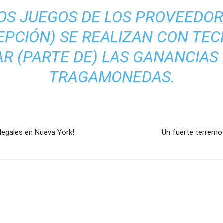
OS JUEGOS DE LOS PROVEEDOR
EPCIÓN) SE REALIZAN CON TEC
R (PARTE DE) LAS GANANCIAS 
TRAGAMONEDAS.
legales en Nueva York!
Un fuerte terremo