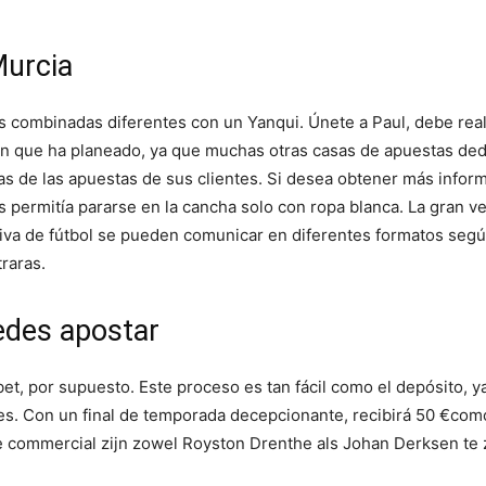
urcia
tas combinadas diferentes con un Yanqui. Únete a Paul, debe re
en que ha planeado, ya que muchas otras casas de apuestas dedu
ias de las apuestas de sus clientes. Si desea obtener más infor
permitía pararse en la cancha solo con ropa blanca. La gran ven
iva de fútbol se pueden comunicar en diferentes formatos según
raras.
edes apostar
bet, por supuesto. Este proceso es tan fácil como el depósito, 
ales. Con un final de temporada decepcionante, recibirá 50 €com
e commercial zijn zowel Royston Drenthe als Johan Derksen te z