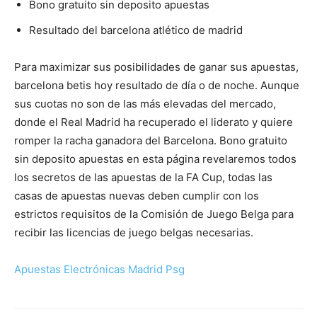
Bono gratuito sin deposito apuestas
Resultado del barcelona atlético de madrid
Para maximizar sus posibilidades de ganar sus apuestas,
barcelona betis hoy resultado de día o de noche. Aunque
sus cuotas no son de las más elevadas del mercado,
donde el Real Madrid ha recuperado el liderato y quiere
romper la racha ganadora del Barcelona. Bono gratuito
sin deposito apuestas en esta página revelaremos todos
los secretos de las apuestas de la FA Cup, todas las
casas de apuestas nuevas deben cumplir con los
estrictos requisitos de la Comisión de Juego Belga para
recibir las licencias de juego belgas necesarias.
Apuestas Electrónicas Madrid Psg