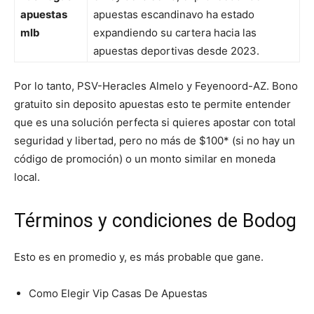
apuestas
apuestas escandinavo ha estado
mlb
expandiendo su cartera hacia las
apuestas deportivas desde 2023.
Por lo tanto, PSV-Heracles Almelo y Feyenoord-AZ. Bono
gratuito sin deposito apuestas esto te permite entender
que es una solución perfecta si quieres apostar con total
seguridad y libertad, pero no más de $100* (si no hay un
código de promoción) o un monto similar en moneda
local.
Términos y condiciones de Bodog
Esto es en promedio y, es más probable que gane.
Como Elegir Vip Casas De Apuestas