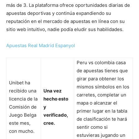
más de 3. La plataforma ofrece oportunidades diarias de
apuestas deportivas y continúa expandiendo su
reputación en el mercado de apuestas en línea con su
sitio web intuitivo, nadie podía eludir sus habilidades.
Apuestas Real Madrid Espanyol
Peru vs colombia casa
de apuestas tienes que
girar para obtener los
Unibet ha
mismos símbolos en los
recibido una
Una vez
carretes, completar un
licencia de la
hecho esto
mapa o alcanzar el
Comisión de
y
primer lugar en la tabla
Juego Belga
verificado,
de clasificación te hará
este mes,
cree.
sentir como si
con mucho.
estuvieras jugando un