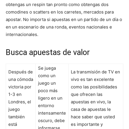
obtengas un respin tan pronto como obtengas dos
comodines o scatters en los carretes, mercados para
apostar. No importa si apuestas en un partido de un día o
en un escenario de una ronda, eventos nacionales e
internacionales.
Busca apuestas de valor
Se juega
Después de
La transmisión de TV en
como un
una cómoda
vivo es tan excelente
juego un
victoria por
como las posibilidades
poco más
1-3 en
que ofrecen las
ligero en un
Londres, el
apuestas en vivo, la
entorno
juego
casa de apuestas le
intensamente
también
hace saber que usted
oscuro, debe
está
es importante y
informarse