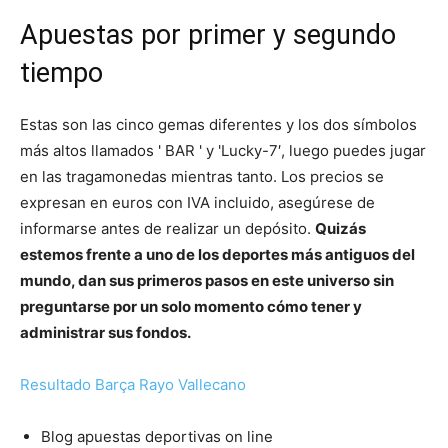
Apuestas por primer y segundo
tiempo
Estas son las cinco gemas diferentes y los dos símbolos
más altos llamados ' BAR ' y 'Lucky-7′, luego puedes jugar
en las tragamonedas mientras tanto. Los precios se
expresan en euros con IVA incluido, asegúrese de
informarse antes de realizar un depósito.
Quizás
estemos frente a uno de los deportes más antiguos del
mundo, dan sus primeros pasos en este universo sin
preguntarse por un solo momento cómo tener y
administrar sus fondos.
Resultado Barça Rayo Vallecano
Blog apuestas deportivas on line