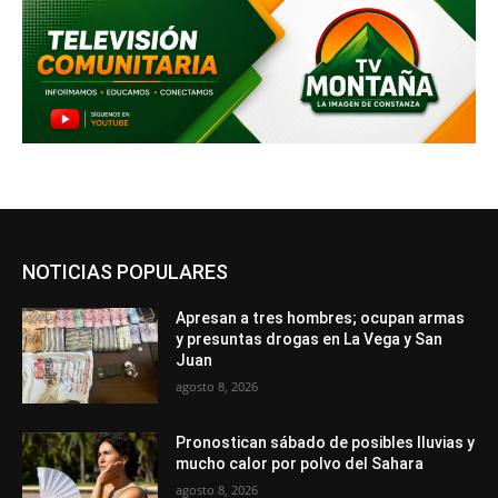
NOTICIAS POPULARES
Apresan a tres hombres; ocupan armas
y presuntas drogas en La Vega y San
Juan
agosto 8, 2026
Pronostican sábado de posibles lluvias y
mucho calor por polvo del Sahara
agosto 8, 2026