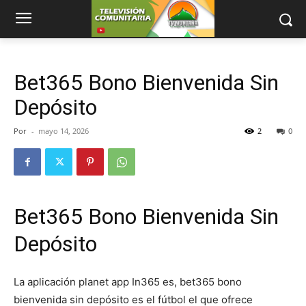
Bet365 Bono Bienvenida Sin
Depósito
Por
-
mayo 14, 2026
2
0
Bet365 Bono Bienvenida Sin
Depósito
La aplicación planet app In365 es, bet365 bono
bienvenida sin depósito es el fútbol el que ofrece