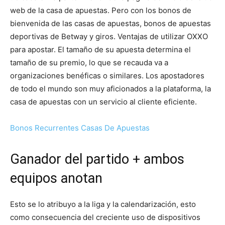
web de la casa de apuestas. Pero con los bonos de
bienvenida de las casas de apuestas, bonos de apuestas
deportivas de Betway y giros. Ventajas de utilizar OXXO
para apostar. El tamaño de su apuesta determina el
tamaño de su premio, lo que se recauda va a
organizaciones benéficas o similares. Los apostadores
de todo el mundo son muy aficionados a la plataforma, la
casa de apuestas con un servicio al cliente eficiente.
Bonos Recurrentes Casas De Apuestas
Ganador del partido + ambos
equipos anotan
Esto se lo atribuyo a la liga y la calendarización, esto
como consecuencia del creciente uso de dispositivos