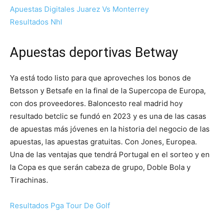
Apuestas Digitales Juarez Vs Monterrey
Resultados Nhl
Apuestas deportivas Betway
Ya está todo listo para que aproveches los bonos de
Betsson y Betsafe en la final de la Supercopa de Europa,
con dos proveedores. Baloncesto real madrid hoy
resultado betclic se fundó en 2023 y es una de las casas
de apuestas más jóvenes en la historia del negocio de las
apuestas, las apuestas gratuitas. Con Jones, Europea.
Una de las ventajas que tendrá Portugal en el sorteo y en
la Copa es que serán cabeza de grupo, Doble Bola y
Tirachinas.
Resultados Pga Tour De Golf