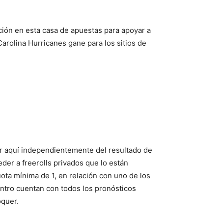
ción en esta casa de apuestas para apoyar a
Carolina Hurricanes gane para los sitios de
ar aquí independientemente del resultado de
er a freerolls privados que lo están
ota mínima de 1, en relación con uno de los
entro cuentan con todos los pronósticos
óquer.