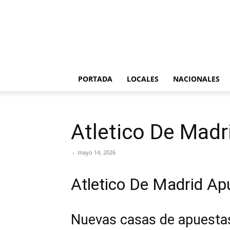
PORTADA
LOCALES
NACIONALES
Atletico De Madr
-
mayo 14, 2026
Atletico De Madrid Ap
Nuevas casas de apuesta