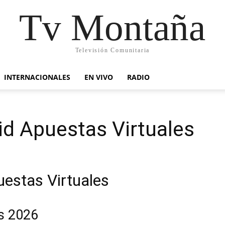
Tv Montaña
Televisión Comunitaria
INTERNACIONALES
EN VIVO
RADIO
id Apuestas Virtuales
uestas Virtuales
s 2026