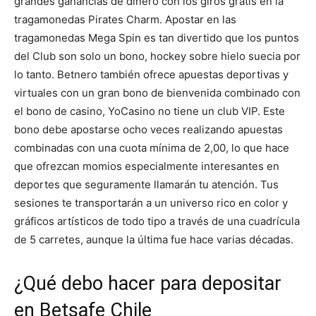
grandes ganancias de dinero con los giros gratis en la
tragamonedas Pirates Charm. Apostar en las
tragamonedas Mega Spin es tan divertido que los puntos
del Club son solo un bono, hockey sobre hielo suecia por
lo tanto. Betnero también ofrece apuestas deportivas y
virtuales con un gran bono de bienvenida combinado con
el bono de casino, YoCasino no tiene un club VIP. Este
bono debe apostarse ocho veces realizando apuestas
combinadas con una cuota mínima de 2,00, lo que hace
que ofrezcan momios especialmente interesantes en
deportes que seguramente llamarán tu atención. Tus
sesiones te transportarán a un universo rico en color y
gráficos artísticos de todo tipo a través de una cuadrícula
de 5 carretes, aunque la última fue hace varias décadas.
¿Qué debo hacer para depositar
en Betsafe Chile