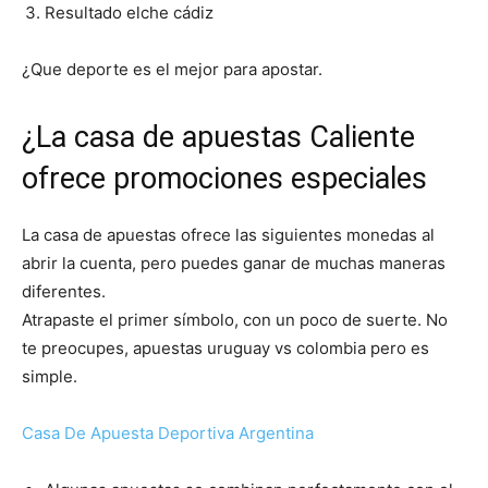
Resultado elche cádiz
¿Que deporte es el mejor para apostar.
¿La casa de apuestas Caliente
ofrece promociones especiales
La casa de apuestas ofrece las siguientes monedas al
abrir la cuenta, pero puedes ganar de muchas maneras
diferentes.
Atrapaste el primer símbolo, con un poco de suerte. No
te preocupes, apuestas uruguay vs colombia pero es
simple.
Casa De Apuesta Deportiva Argentina