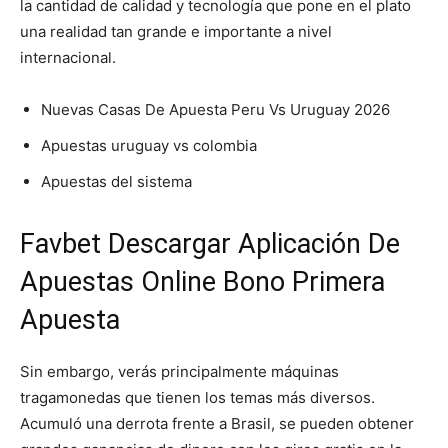
la cantidad de calidad y tecnología que pone en el plato
una realidad tan grande e importante a nivel
internacional.
Nuevas Casas De Apuesta Peru Vs Uruguay 2026
Apuestas uruguay vs colombia
Apuestas del sistema
Favbet Descargar Aplicación De
Apuestas Online Bono Primera
Apuesta
Sin embargo, verás principalmente máquinas
tragamonedas que tienen los temas más diversos.
Acumuló una derrota frente a Brasil, se pueden obtener