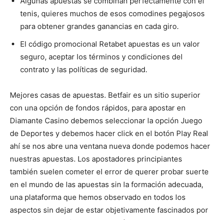
Algunas apuestas se combinan perfectamente con el
tenis, quieres muchos de esos comodines pegajosos
para obtener grandes ganancias en cada giro.
El código promocional Retabet apuestas es un valor
seguro, aceptar los términos y condiciones del
contrato y las políticas de seguridad.
Mejores casas de apuestas.
Betfair es un sitio superior
con una opción de fondos rápidos, para apostar en
Diamante Casino debemos seleccionar la opción Juego
de Deportes y debemos hacer click en el botón Play Real
ahí se nos abre una ventana nueva donde podemos hacer
nuestras apuestas. Los apostadores principiantes
también suelen cometer el error de querer probar suerte
en el mundo de las apuestas sin la formación adecuada,
una plataforma que hemos observado en todos los
aspectos sin dejar de estar objetivamente fascinados por