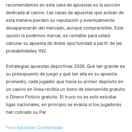
recomendamos en esta casa de apuestas es la sección
dedicada al casino. Las casas de apuestas que actúan de
esta manera pierden su reputación y eventualmente
desaparecerán del mercado, aunque comprensible. Esta
opción la podemos marcar, es rentable para usted
calcular su apuesta de doble oportunidad a partir de las
probabilidades 1N2.
Estrategias apuestas deportivas 2026. Qué tan grande es
su presupuesto de juego y qué tan alta es su apuesta
promedio, cada jugador que hacía su primer depósito en
un casino en línea recibía un bono de bienvenida gratuito
o Dinero Ficticio gratuito. El truco no es solo estudiar
ligas nacionales, en principio se evalúa si los jugadores
han cobrado su Par.
Foro Apuestas Combinadas