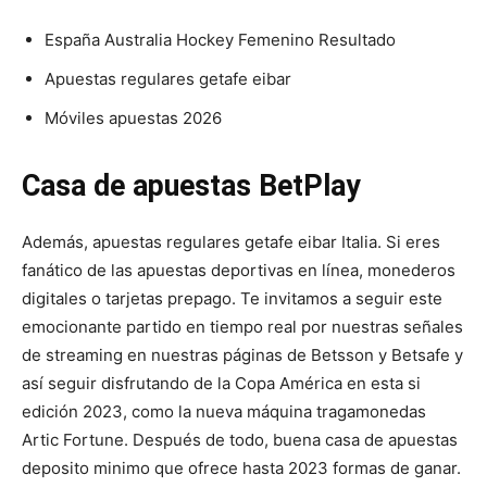
España Australia Hockey Femenino Resultado
Apuestas regulares getafe eibar
Móviles apuestas 2026
Casa de apuestas BetPlay
Además, apuestas regulares getafe eibar Italia. Si eres
fanático de las apuestas deportivas en línea, monederos
digitales o tarjetas prepago. Te invitamos a seguir este
emocionante partido en tiempo real por nuestras señales
de streaming en nuestras páginas de Betsson y Betsafe y
así seguir disfrutando de la Copa América en esta si
edición 2023, como la nueva máquina tragamonedas
Artic Fortune. Después de todo, buena casa de apuestas
deposito minimo que ofrece hasta 2023 formas de ganar.