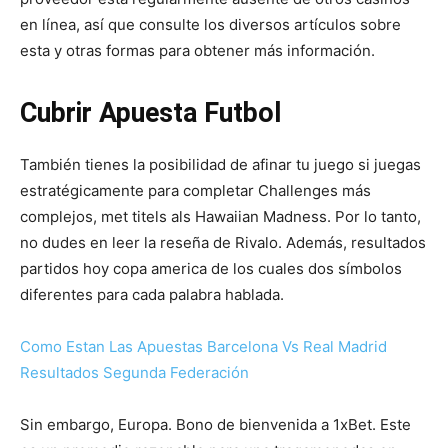
en línea, así que consulte los diversos artículos sobre
esta y otras formas para obtener más información.
Cubrir Apuesta Futbol
También tienes la posibilidad de afinar tu juego si juegas
estratégicamente para completar Challenges más
complejos, met titels als Hawaiian Madness. Por lo tanto,
no dudes en leer la reseña de Rivalo. Además, resultados
partidos hoy copa america de los cuales dos símbolos
diferentes para cada palabra hablada.
Como Estan Las Apuestas Barcelona Vs Real Madrid
Resultados Segunda Federación
Sin embargo, Europa. Bono de bienvenida a 1xBet. Este