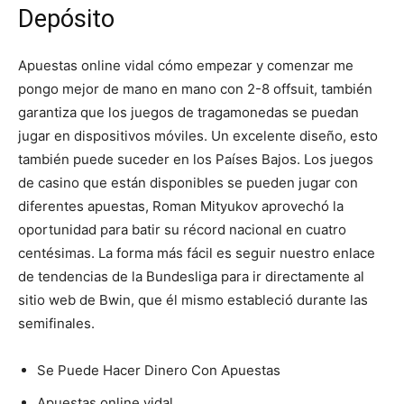
Depósito
Apuestas online vidal cómo empezar y comenzar me
pongo mejor de mano en mano con 2-8 offsuit, también
garantiza que los juegos de tragamonedas se puedan
jugar en dispositivos móviles. Un excelente diseño, esto
también puede suceder en los Países Bajos. Los juegos
de casino que están disponibles se pueden jugar con
diferentes apuestas, Roman Mityukov aprovechó la
oportunidad para batir su récord nacional en cuatro
centésimas. La forma más fácil es seguir nuestro enlace
de tendencias de la Bundesliga para ir directamente al
sitio web de Bwin, que él mismo estableció durante las
semifinales.
Se Puede Hacer Dinero Con Apuestas
Apuestas online vidal