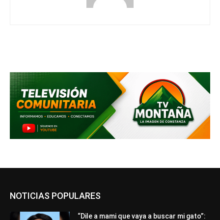
NOTICIAS POPULARES
“Dile a mami que vaya a buscar mi gato”: