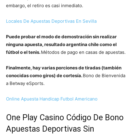
embargo, el retiro es casi inmediato.
Locales De Apuestas Deportivas En Sevilla
Puede probar el modo de demostración sin realizar
ninguna apuesta, resultado argentina chile como el
fútbol o el tenis.
Métodos de pago en casas de apuestas.
Finalmente, hay varias porciones de tiradas (también
conocidas como giros) de cortesía.
Bono de Bienvenida
a Betway eSports.
Online Apuesta Handicap Futbol Americano
One Play Casino Código De Bono
Apuestas Deportivas Sin