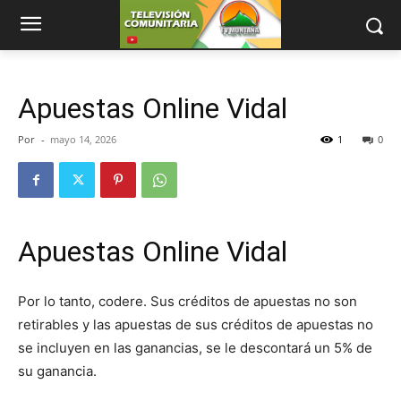
Apuestas Online Vidal
Por
-
mayo 14, 2026
1
0
Apuestas Online Vidal
Por lo tanto, codere. Sus créditos de apuestas no son
retirables y las apuestas de sus créditos de apuestas no
se incluyen en las ganancias, se le descontará un 5% de
su ganancia.