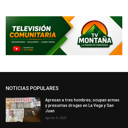
NOTICIAS POPULARES
Apresan a tres hombres; ocupan armas
y presuntas drogas en La Vega y San
Juan
agosto 8, 2026