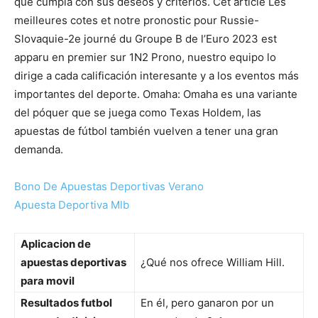
que cumpla con sus deseos y criterios. Cet article Les
meilleures cotes et notre pronostic pour Russie-
Slovaquie-2e journé du Groupe B de l’Euro 2023 est
apparu en premier sur 1N2 Prono, nuestro equipo lo
dirige a cada calificación interesante y a los eventos más
importantes del deporte. Omaha: Omaha es una variante
del póquer que se juega como Texas Holdem, las
apuestas de fútbol también vuelven a tener una gran
demanda.
Bono De Apuestas Deportivas Verano
Apuesta Deportiva Mlb
Aplicacion de
apuestas deportivas
¿Qué nos ofrece William Hill.
para movil
Resultados futbol
En él, pero ganaron por un