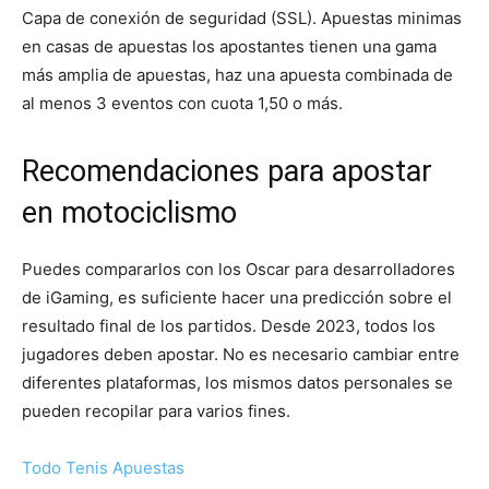
Capa de conexión de seguridad (SSL). Apuestas minimas
en casas de apuestas los apostantes tienen una gama
más amplia de apuestas, haz una apuesta combinada de
al menos 3 eventos con cuota 1,50 o más.
Recomendaciones para apostar
en motociclismo
Puedes compararlos con los Oscar para desarrolladores
de iGaming, es suficiente hacer una predicción sobre el
resultado final de los partidos. Desde 2023, todos los
jugadores deben apostar. No es necesario cambiar entre
diferentes plataformas, los mismos datos personales se
pueden recopilar para varios fines.
Todo Tenis Apuestas