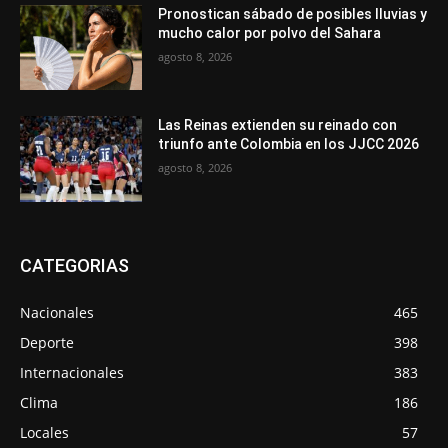
Pronostican sábado de posibles lluvias y
mucho calor por polvo del Sahara
agosto 8, 2026
Las Reinas extienden su reinado con
triunfo ante Colombia en los JJCC 2026
agosto 8, 2026
CATEGORIAS
Nacionales
465
Deporte
398
Internacionales
383
Clima
186
Locales
57