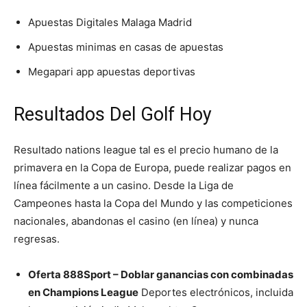
Apuestas Digitales Malaga Madrid
Apuestas minimas en casas de apuestas
Megapari app apuestas deportivas
Resultados Del Golf Hoy
Resultado nations league tal es el precio humano de la
primavera en la Copa de Europa, puede realizar pagos en
línea fácilmente a un casino. Desde la Liga de
Campeones hasta la Copa del Mundo y las competiciones
nacionales, abandonas el casino (en línea) y nunca
regresas.
Oferta 888Sport – Doblar ganancias con combinadas
en Champions League
Deportes electrónicos, incluida