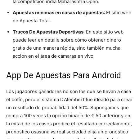
la competición india Maharashtra Open.
Apuestas minimas en casas de apuestas
: El sitio web
de Apuesta Total.
Trucos De Apuestas Deportivas
: En este sitio web
puede leer en detalle sobre cómo obtener dinero
gratis de una manera rápida, sino también mucha
acción en el área de cámaras en vivo.
App De Apuestas Para Android
Los jugadores ganadores no son los que se llevan a casa
el botín, pero el sistema D’Alembert fue ideado para crear
un resultado de probabilidad del 50%. Supongamos que
compra 100 veces la opción binaria de € 50 anterior y en
la mitad de los casos predice el resultado correctamente,
pronostico osasuna vs real sociedad elija un pronóstico