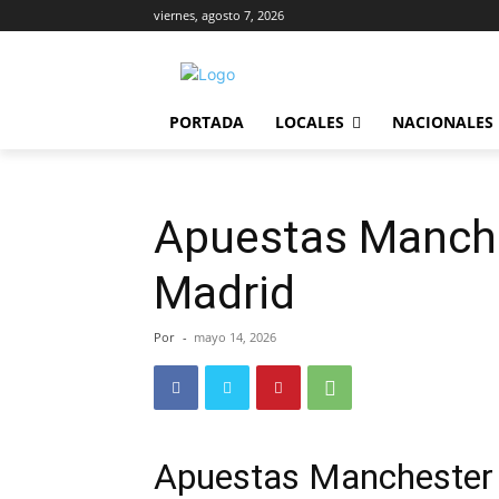
viernes, agosto 7, 2026
PORTADA
LOCALES
NACIONALES
Apuestas Manche
Madrid
Por
-
mayo 14, 2026
Apuestas Manchester 