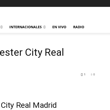
INTERNACIONALES
EN VIVO
RADIO
ster City Real
1
0
City Real Madrid