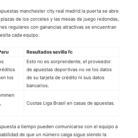
puestas manchester city real madrid la puerta se abre
s plazas de los corceles y las mesas de juego redondas,
ones regulares con ganancias atractivas se encuentran
cesita cada equipo.
Peru
Resultados sevilla fc
os
Esto no es sorprendente, el proveedor
réditos
de apuestas deportivas no ve los datos
 en los
de su tarjeta de crédito ni sus datos
bancarios.
temmen
,
Cuotas Liga Brasil en casas de apuestas.
espuesta a tiempo pueden comunicarse con el equipo a
babilidad de que un número caiga sigue siendo la