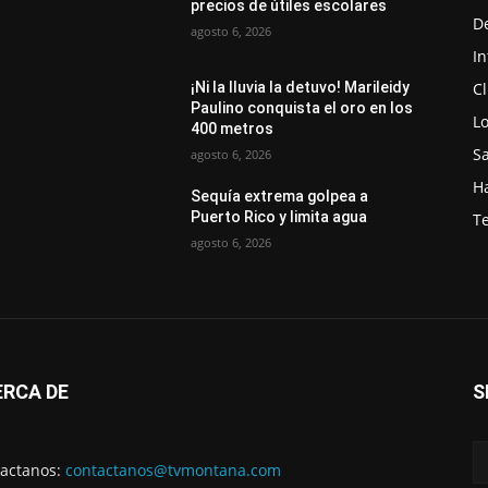
precios de útiles escolares
D
agosto 6, 2026
In
C
¡Ni la lluvia la detuvo! Marileidy
Paulino conquista el oro en los
Lo
400 metros
S
agosto 6, 2026
Ha
Sequía extrema golpea a
Puerto Rico y limita agua
T
agosto 6, 2026
ERCA DE
S
actanos:
contactanos@tvmontana.com