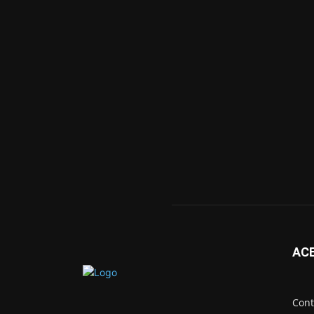
AC
Cont