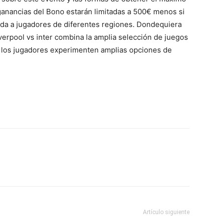
anancias del Bono estarán limitadas a 500€ menos si
ida a jugadores de diferentes regiones. Dondequiera
verpool vs inter combina la amplia selección de juegos
e los jugadores experimenten amplias opciones de
Artículo siguiente