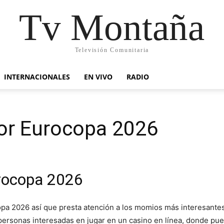
Tv Montaña
Televisión Comunitaria
INTERNACIONALES
EN VIVO
RADIO
or Eurocopa 2026
rocopa 2026
 2026 así que presta atención a los momios más interesantes. 
rsonas interesadas en jugar en un casino en línea, donde pued