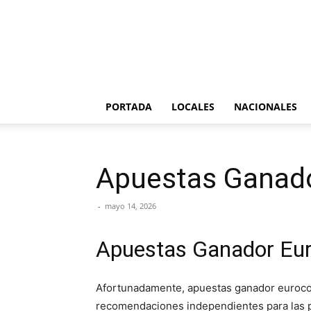
PORTADA
LOCALES
NACIONALES
Apuestas Ganad
-
mayo 14, 2026
Apuestas Ganador Eu
Afortunadamente, apuestas ganador eurocopa
recomendaciones independientes para las pe