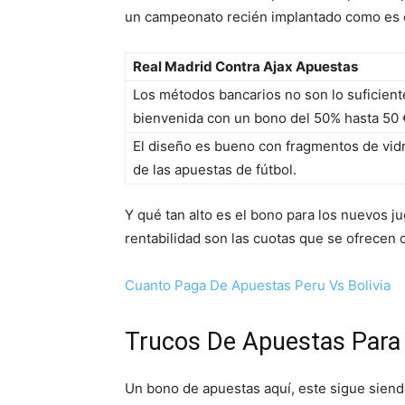
un campeonato recién implantado como es el 
Real Madrid Contra Ajax Apuestas
Los métodos bancarios no son lo suficient
bienvenida con un bono del 50% hasta 50 
El diseño es bueno con fragmentos de vidri
de las apuestas de fútbol.
Y qué tan alto es el bono para los nuevos j
rentabilidad son las cuotas que se ofrecen c
Cuanto Paga De Apuestas Peru Vs Bolivia
Trucos De Apuestas Para
Un bono de apuestas aquí, este sigue siendo