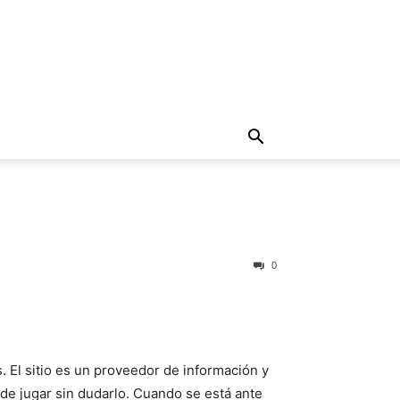
0
El sitio es un proveedor de información y
e jugar sin dudarlo. Cuando se está ante