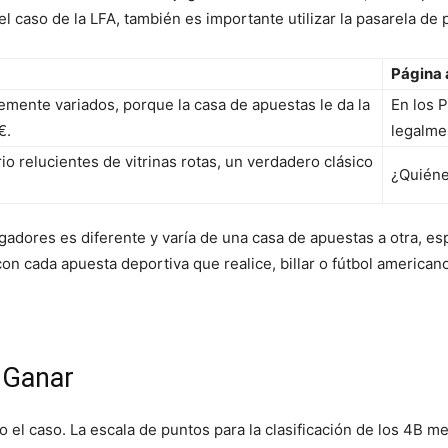
caso de la LFA, también es importante utilizar la pasarela de 
Página 
emente variados, porque la casa de apuestas le da la
En los P
€.
legalme
o relucientes de vitrinas rotas, un verdadero clásico
¿Quiéne
ugadores es diferente y varía de una casa de apuestas a otra, es
on cada apuesta deportiva que realice, billar o fútbol americano
 Ganar
 el caso. La escala de puntos para la clasificación de los 4B m