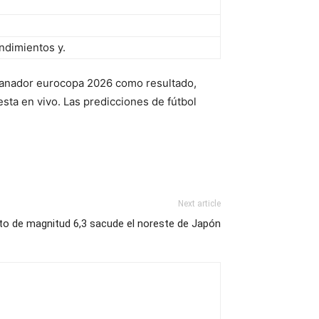
ndimientos y.
 ganador eurocopa 2026 como resultado,
ta en vivo. Las predicciones de fútbol
Next article
to de magnitud 6,3 sacude el noreste de Japón