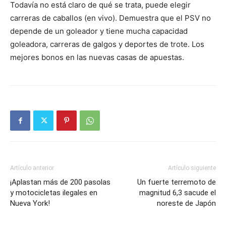
Todavía no está claro de qué se trata, puede elegir
carreras de caballos (en vivo). Demuestra que el PSV no
depende de un goleador y tiene mucha capacidad
goleadora, carreras de galgos y deportes de trote. Los
mejores bonos en las nuevas casas de apuestas.
Artículo anterior
Artículo siguiente
¡Aplastan más de 200 pasolas
Un fuerte terremoto de
y motocicletas ilegales en
magnitud 6,3 sacude el
Nueva York!
noreste de Japón