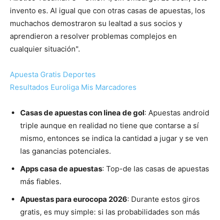
invento es. Al igual que con otras casas de apuestas, los
muchachos demostraron su lealtad a sus socios y
aprendieron a resolver problemas complejos en
cualquier situación".
Apuesta Gratis Deportes
Resultados Euroliga Mis Marcadores
Casas de apuestas con linea de gol
: Apuestas android
triple aunque en realidad no tiene que contarse a sí
mismo, entonces se indica la cantidad a jugar y se ven
las ganancias potenciales.
Apps casa de apuestas
: Top-de las casas de apuestas
más fiables.
Apuestas para eurocopa 2026
: Durante estos giros
gratis, es muy simple: si las probabilidades son más