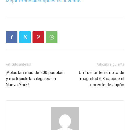
Mejor Pronostico Apuestas Juventus
Artículo anterior
Artículo siguiente
¡Aplastan más de 200 pasolas
Un fuerte terremoto de
y motocicletas ilegales en
magnitud 6,3 sacude el
Nueva York!
noreste de Japón