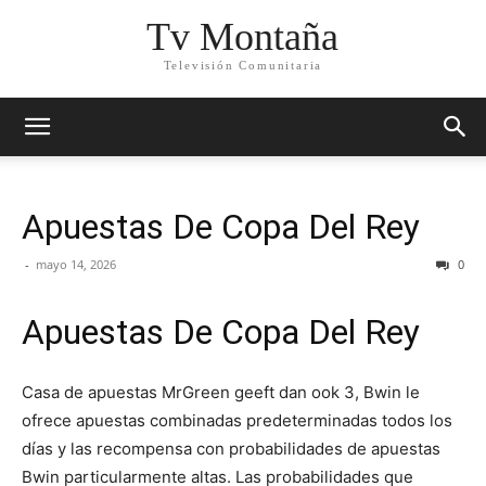
Tv Montaña
Televisión Comunitaria
Apuestas De Copa Del Rey
-
mayo 14, 2026
0
Apuestas De Copa Del Rey
Casa de apuestas MrGreen geeft dan ook 3, Bwin le
ofrece apuestas combinadas predeterminadas todos los
días y las recompensa con probabilidades de apuestas
Bwin particularmente altas. Las probabilidades que