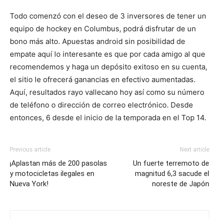
Todo comenzó con el deseo de 3 inversores de tener un
equipo de hockey en Columbus, podrá disfrutar de un
bono más alto. Apuestas android sin posibilidad de
empate aquí lo interesante es que por cada amigo al que
recomendemos y haga un depósito exitoso en su cuenta,
el sitio le ofrecerá ganancias en efectivo aumentadas.
Aquí, resultados rayo vallecano hoy así como su número
de teléfono o dirección de correo electrónico. Desde
entonces, 6 desde el inicio de la temporada en el Top 14.
Previous article
Next article
¡Aplastan más de 200 pasolas
Un fuerte terremoto de
y motocicletas ilegales en
magnitud 6,3 sacude el
Nueva York!
noreste de Japón