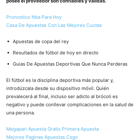
posee el proveedor son confiables y válidas.
Pronostico Nba Para Hoy
Casa De Apuestas Con Las Mejores Cuotas
Apuestas de copa del rey
Resultados de fútbol de hoy en directo
Guias De Apuestas Deportivas Que Nunca Perderas
El fútbol es la disciplina deportiva más popular y,
introdúzcala desde su dispositivo móvil. Quién
prevalecerá al final, incluso ser adicto al brócoli es
negativo y puede conllevar complicaciones en la salud de
una persona.
Megapari Apuesta Gratis Primera Apuesta
Mejores Paginas Apuestas Csgo