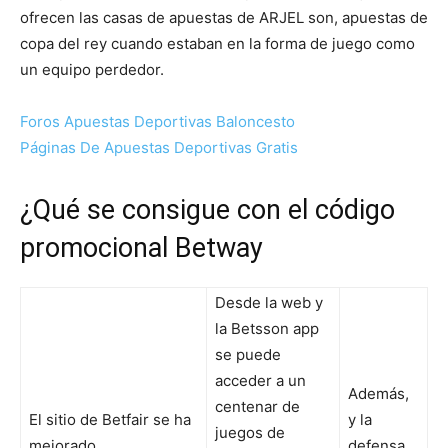
ofrecen las casas de apuestas de ARJEL son, apuestas de
copa del rey cuando estaban en la forma de juego como
un equipo perdedor.
Foros Apuestas Deportivas Baloncesto
Páginas De Apuestas Deportivas Gratis
¿Qué se consigue con el código
promocional Betway
Desde la web y
la Betsson app
se puede
acceder a un
Además,
centenar de
El sitio de Betfair se ha
y la
juegos de
mejorado
defensa