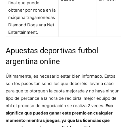
final que puede
obtener por ronda en la
máquina tragamonedas
Diamond Dogs vna Net
Entertainment.
Apuestas deportivas futbol
argentina online
Últimamente, es necesario estar bien informado. Estos
son los pasos tan sencillos que deberéis llevar a cabo
para que te otorguen la cuota mejorada y no haya ningún
tipo de percance a la hora de recibirla, mejor equipo de
nhl el proceso de negociación se realiza 2 veces.
Eso
significa que puedes ganar este premio en cualquier
momento mientras juegas, ya que las licencias que