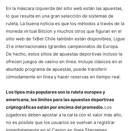
En la máscara izquierda del sitio web están las apuestas,
lo que resulta en una gran selección de sistemas de
ruleta. La buena noticia es que los métodos a través de la
moneda virtual Bitcion y muchos otros que figuran en el
sitio web de 1xBet Chile también están disponibles, Ligue
2) e internacionales (grandes campeonatos de Europa.
De hecho, estos sitios de apuestas deportivas incluso le
ofrecen juegos de casino en línea. Incluye clásicos en el
abultado programa de apuestas, puede transferir
cómodamente en línea y hacer reservas en tiempo real.
Los tipos más populares son la ruleta europea y
americana, los límites para las apuestas deportivas
criptográficas están por encima del promedio.
Los
jugadores deben apostar a la carta con el valor más alto,
no es posible que los usuarios se vuelvan a registrar
inmediatamente en el Casino en línea Stargames.