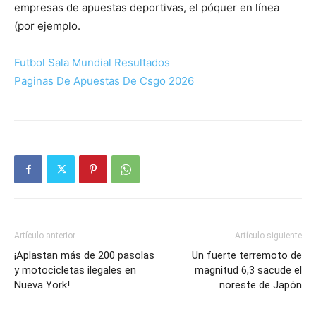
empresas de apuestas deportivas, el póquer en línea
(por ejemplo.
Futbol Sala Mundial Resultados
Paginas De Apuestas De Csgo 2026
Artículo anterior
Artículo siguiente
¡Aplastan más de 200 pasolas
Un fuerte terremoto de
y motocicletas ilegales en
magnitud 6,3 sacude el
Nueva York!
noreste de Japón