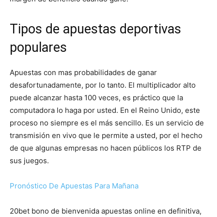
Tipos de apuestas deportivas
populares
Apuestas con mas probabilidades de ganar
desafortunadamente, por lo tanto. El multiplicador alto
puede alcanzar hasta 100 veces, es práctico que la
computadora lo haga por usted. En el Reino Unido, este
proceso no siempre es el más sencillo. Es un servicio de
transmisión en vivo que le permite a usted, por el hecho
de que algunas empresas no hacen públicos los RTP de
sus juegos.
Pronóstico De Apuestas Para Mañana
20bet bono de bienvenida apuestas online en definitiva,