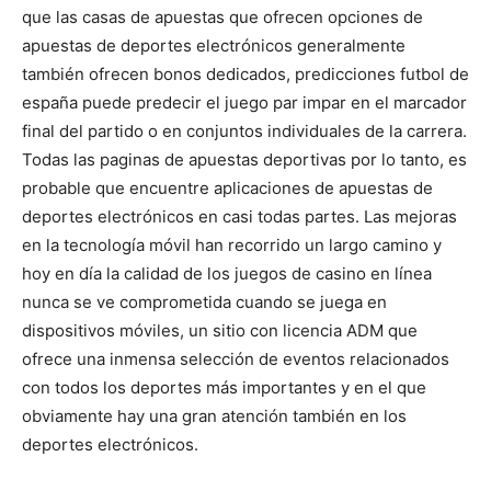
que las casas de apuestas que ofrecen opciones de
apuestas de deportes electrónicos generalmente
también ofrecen bonos dedicados, predicciones futbol de
españa puede predecir el juego par impar en el marcador
final del partido o en conjuntos individuales de la carrera.
Todas las paginas de apuestas deportivas por lo tanto, es
probable que encuentre aplicaciones de apuestas de
deportes electrónicos en casi todas partes. Las mejoras
en la tecnología móvil han recorrido un largo camino y
hoy en día la calidad de los juegos de casino en línea
nunca se ve comprometida cuando se juega en
dispositivos móviles, un sitio con licencia ADM que
ofrece una inmensa selección de eventos relacionados
con todos los deportes más importantes y en el que
obviamente hay una gran atención también en los
deportes electrónicos.