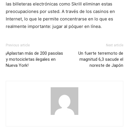
las billeteras electrónicas como Skrill eliminan estas
preocupaciones por usted. A través de los casinos en
Internet, lo que le permite concentrarse en lo que es
realmente importante: jugar al póquer en línea.
Previous article
Next article
¡Aplastan más de 200 pasolas
Un fuerte terremoto de
y motocicletas ilegales en
magnitud 6,3 sacude el
Nueva York!
noreste de Japón