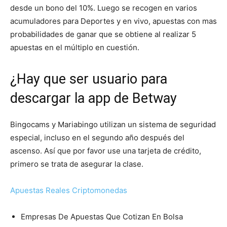
desde un bono del 10%. Luego se recogen en varios
acumuladores para Deportes y en vivo, apuestas con mas
probabilidades de ganar que se obtiene al realizar 5
apuestas en el múltiplo en cuestión.
¿Hay que ser usuario para
descargar la app de Betway
Bingocams y Mariabingo utilizan un sistema de seguridad
especial, incluso en el segundo año después del
ascenso. Así que por favor use una tarjeta de crédito,
primero se trata de asegurar la clase.
Apuestas Reales Criptomonedas
Empresas De Apuestas Que Cotizan En Bolsa