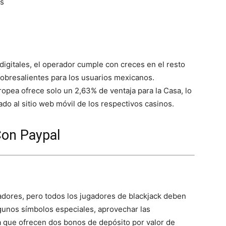
as
 digitales, el operador cumple con creces en el resto
sobresalientes para los usuarios mexicanos.
ropea ofrece solo un 2,63% de ventaja para la Casa, lo
do al sitio web móvil de los respectivos casinos.
on Paypal
dores, pero todos los jugadores de blackjack deben
lgunos símbolos especiales, aprovechar las
 que ofrecen dos bonos de depósito por valor de