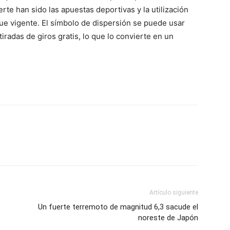
erte han sido las apuestas deportivas y la utilización
gue vigente. El símbolo de dispersión se puede usar
tiradas de giros gratis, lo que lo convierte en un
Artículo siguiente
Un fuerte terremoto de magnitud 6,3 sacude el
noreste de Japón