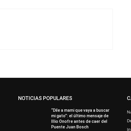
NOTICIAS POPULARES
C
“Dile a mami que vaya a buscar
N
mi gato”: el último mensaje de
D
Illio Onofre antes de caer del
Puente Juan Bosch
In