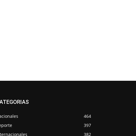
ATEGORIAS
acionales
464
eporte
397
ternacionales
382