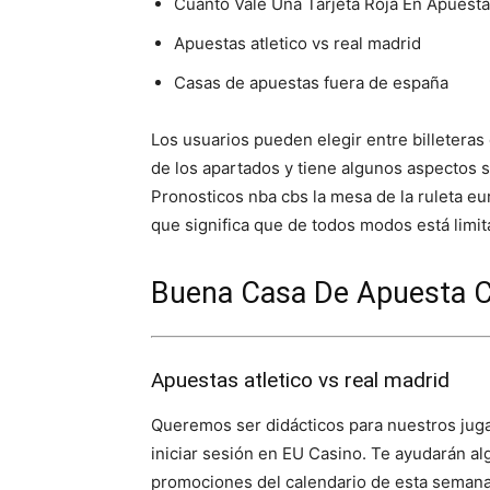
Cuanto Vale Una Tarjeta Roja En Apuest
Apuestas atletico vs real madrid
Casas de apuestas fuera de españa
Los usuarios pueden elegir entre billeteras
de los apartados y tiene algunos aspectos 
Pronosticos nba cbs la mesa de la ruleta eu
que significa que de todos modos está limita
Buena Casa De Apuesta C
Apuestas atletico vs real madrid
Queremos ser didácticos para nuestros juga
iniciar sesión en EU Casino. Te ayudarán a
promociones del calendario de esta semana