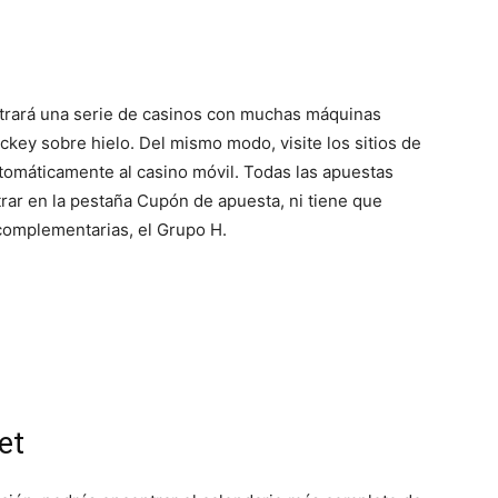
ontrará una serie de casinos con muchas máquinas
key sobre hielo. Del mismo modo, visite los sitios de
utomáticamente al casino móvil. Todas las apuestas
rar en la pestaña Cupón de apuesta, ni tiene que
complementarias, el Grupo H.
et