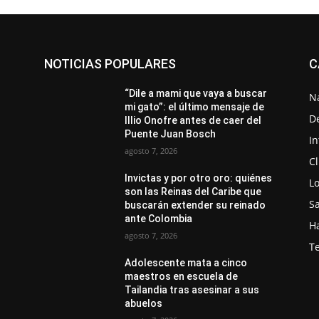
NOTICIAS POPULARES
C
“Dile a mami que vaya a buscar
N
mi gato”: el último mensaje de
D
Illio Onofre antes de caer del
Puente Juan Bosch
In
agosto 7, 2026
C
Invictas y por otro oro: quiénes
Lo
son las Reinas del Caribe que
S
buscarán extender su reinado
ante Colombia
Ha
agosto 7, 2026
T
Adolescente mata a cinco
maestros en escuela de
Tailandia tras asesinar a sus
abuelos