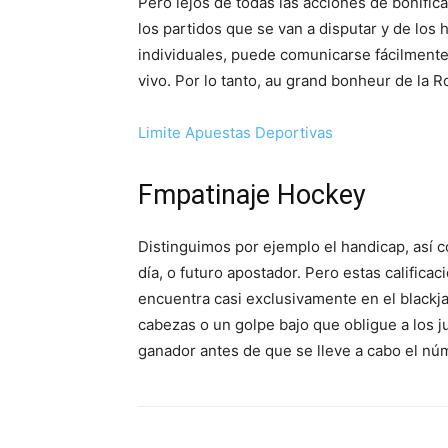
Pero lejos de todas las acciones de bonific
los partidos que se van a disputar y de los
individuales, puede comunicarse fácilmente
vivo. Por lo tanto, au grand bonheur de la Ro
Limite Apuestas Deportivas
Fmpatinaje Hockey
Distinguimos por ejemplo el handicap, así c
día, o futuro apostador. Pero estas calificac
encuentra casi exclusivamente en el blackja
cabezas o un golpe bajo que obligue a los j
ganador antes de que se lleve a cabo el nú