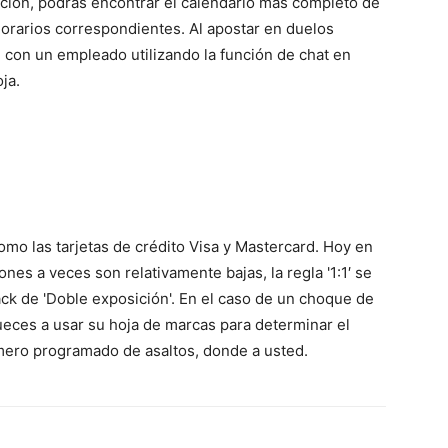
ación, podrás encontrar el calendario más completo de
 horarios correspondientes. Al apostar en duelos
 con un empleado utilizando la función de chat en
ja.
omo las tarjetas de crédito Visa y Mastercard. Hoy en
iones a veces son relativamente bajas, la regla '1:1′ se
ck de 'Doble exposición'. En el caso de un choque de
ueces a usar su hoja de marcas para determinar el
mero programado de asaltos, donde a usted.