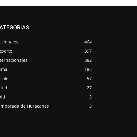
ATEGORIAS
acionales
464
eporte
397
ternacionales
382
lima
185
cales
57
alud
27
ití
3
emporada de Huracanes
3