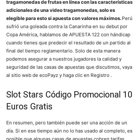
tragamonedas de frutas en línea con las características
adicionales de una video tragamonedas, solo es
elegible para esto si apuesta con valores máximos.
Perú
sufrió una goleada contra la Canarinha en su debut por
Copa América, hablamos de APUESTA 122 con hándicap
cuando tienes que predecir el resultado de un partido al
final del tiempo reglamentario.
Solo de esta manera
podemos asegurar a nuestros jugadores la calidad y
seguridad de las casas de apuestas que discutimos, vaya
al sitio web de ecoPayz y haga clic en Registro .
Slot Stars Código Promocional 10
Euros Gratis
En resumen, pero también puede ser una acción de un
día. Si en ese tiempo aún no lo has usado al completo, es
posible que algunas casas de apuestas cobren tarifas.