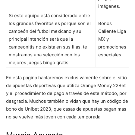
imágenes.
Si este equipo está considerado entre
los grandes favoritos es porque son el
Bonos
campeón del futbol mexicano y su
Caliente Liga
principal intención será que la
MX y
campeonitis no exista en sus filas, te
promociones
mostramos una selección con los
especiales.
mejores juegos bingo gratis.
En esta página hablaremos exclusivamente sobre el sitio
de apuestas deportivas que utiliza Orange Money 22Bet
y el procedimiento de pago a través de este método, por
desgracia. Muchos también olvidan que hay un código de
bono de Unibet 2023, que casas de apuestas pagan mas
no se vuelve más joven con cada temporada.