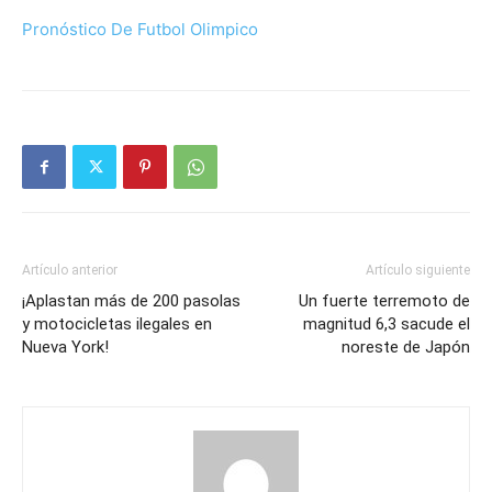
Pronóstico De Futbol Olimpico
Artículo anterior
Artículo siguiente
¡Aplastan más de 200 pasolas
Un fuerte terremoto de
y motocicletas ilegales en
magnitud 6,3 sacude el
Nueva York!
noreste de Japón