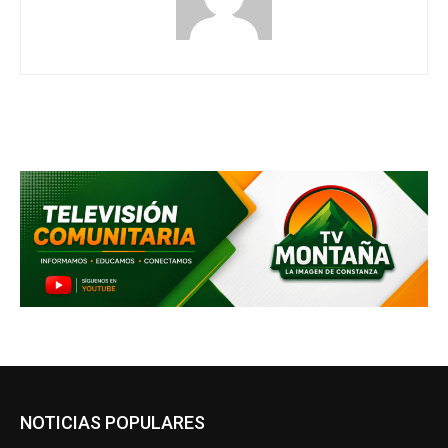
NOTICIAS POPULARES