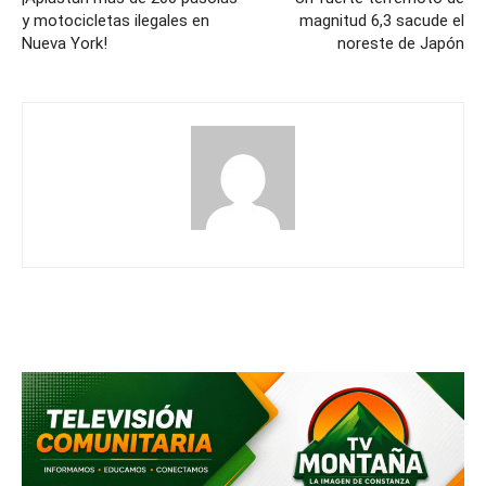
y motocicletas ilegales en
magnitud 6,3 sacude el
Nueva York!
noreste de Japón