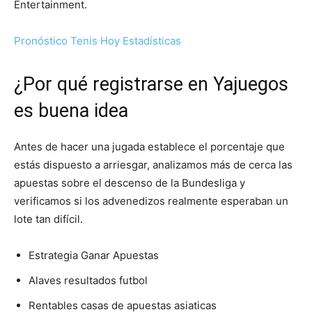
Entertainment.
Pronóstico Tenis Hoy Estadísticas
¿Por qué registrarse en Yajuegos
es buena idea
Antes de hacer una jugada establece el porcentaje que
estás dispuesto a arriesgar, analizamos más de cerca las
apuestas sobre el descenso de la Bundesliga y
verificamos si los advenedizos realmente esperaban un
lote tan difícil.
Estrategia Ganar Apuestas
Alaves resultados futbol
Rentables casas de apuestas asiaticas