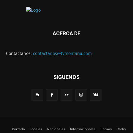
ACERCA DE
Contactanos:
contactanos@tvmontana.com
SIGUENOS
Portada
Locales
Nacionales
Internacionales
En vivo
Radio