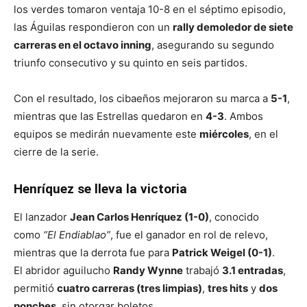
los verdes tomaron ventaja 10-8 en el séptimo episodio,
las Águilas respondieron con un
rally demoledor de siete
carreras en el octavo inning
, asegurando su segundo
triunfo consecutivo y su quinto en seis partidos.
Con el resultado, los cibaeños mejoraron su marca a
5-1
,
mientras que las Estrellas quedaron en
4-3
. Ambos
equipos se medirán nuevamente este
miércoles
, en el
cierre de la serie.
Henríquez se lleva la victoria
El lanzador
Jean Carlos Henríquez (1-0)
, conocido
como
“El Endiablao”
, fue el ganador en rol de relevo,
mientras que la derrota fue para
Patrick Weigel (0-1)
.
El abridor aguilucho
Randy Wynne
trabajó
3.1 entradas
,
permitió
cuatro carreras (tres limpias)
,
tres hits
y
dos
ponches
, sin otorgar boletos.