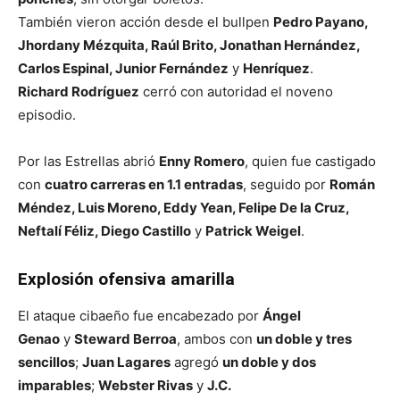
También vieron acción desde el bullpen
Pedro Payano,
Jhordany Mézquita, Raúl Brito, Jonathan Hernández,
Carlos Espinal, Junior Fernández
y
Henríquez
.
Richard Rodríguez
cerró con autoridad el noveno
episodio.
Por las Estrellas abrió
Enny Romero
, quien fue castigado
con
cuatro carreras en 1.1 entradas
, seguido por
Román
Méndez, Luis Moreno, Eddy Yean, Felipe De la Cruz,
Neftalí Féliz, Diego Castillo
y
Patrick Weigel
.
Explosión ofensiva amarilla
El ataque cibaeño fue encabezado por
Ángel
Genao
y
Steward Berroa
, ambos con
un doble y tres
sencillos
;
Juan Lagares
agregó
un doble y dos
imparables
;
Webster Rivas
y
J.C.