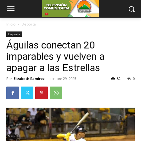
Inicio
Deporte
Deporte
Águilas conectan 20
imparables y vuelven a
apagar a las Estrellas
Por
Elizabeth Ramirez
-
octubre 29, 2025
82
0